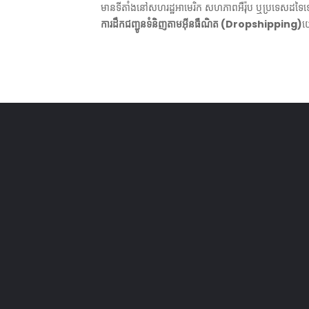
មានទីតាំងនៅសហរដ្ឋអាមេរិក សហភាពអឺរ៉ុប ឬប្រទេសដទៃ
ការដឹកជញ្ជូនទំនិញតាមអ៊ីនធឺណិត (Dropshipping)
យ