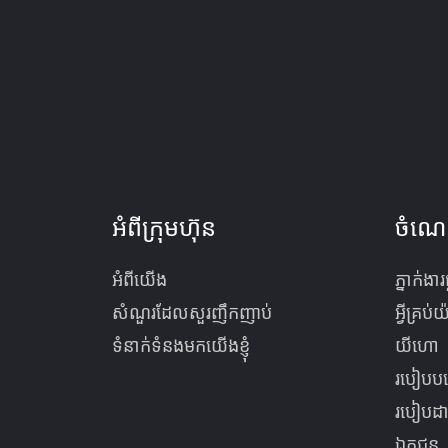
អំពីក្រុមហ៊ុន
ចំណេ
អំពីយើង
ភ្នាក់ងារផ
សំណួរដែលសួរញឹកញាប់
អ្វីគ្រប
ទំនាក់ទំនងមកយើងខ្ញុំ
យីហោ
របៀបបង្
របៀបដា
ឯកជន