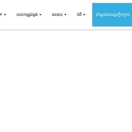
DP
សេវាកម្មផ្គត់ផ្គង់
ធនធាន
អំពី
សំណួរដែលសួរញឹកញាប់