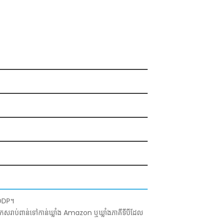
 DDP។
កេសរាប់ពាន់ទៅកាន់ឃ្លាំង Amazon ឬឃ្លាំងភាគីទីបីដែល