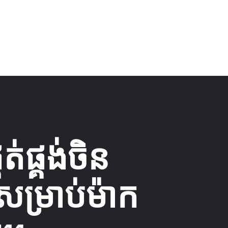
គត់ផ្គង់ចិន
សម្រាប់ម៉ាក