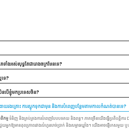
ើពួកគេទាំងអស់សុទ្ធតែជារោងចក្រមែនទេ?
ែរឬទេ?
ិនបើខ្ញុំមកប្រទេសចិន?
ងគ្រោះ ការស្តុកទុកជាមុន និងការបំពេញបន្ថែមតាមកាលកំណត់បានទេ?
តិកម្ម
ទំនិញ និងគ្រប់គ្រងការបំពេញបែបបទគយ និងពន្ធ។ ភាគច្រើនយើងធ្វើប្រតិបត្តិការ
ួយអ្នកឱ្យមានតុល្យភាពរវាងលំហូរសាច់ប្រាក់ និងសម្ពាធឃ្លាំង។ យើងអាចផ្ញើកេសមួយ ឬ