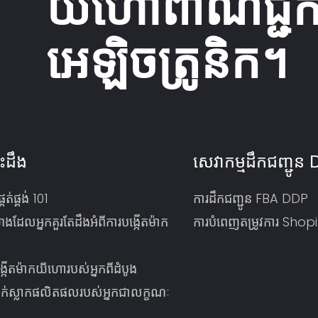
យីហោពាណិជ្ជកម
អេឡិចត្រូនិក។
ះដឹង
សេវាកម្មដឹកជញ្ជូន
្គត់ផ្គង់ 101
ការដឹកជញ្ជូន FBA DDP
់យ៉ាងដែលអ្នកគួរតែដឹងអំពីការបង្កើតម៉ាក
ការបំពេញតម្រូវការ Shop
កើតម៉ាកយីហោរបស់អ្នកពីដំបូង
ក់ស្លាកផលិតផលរបស់អ្នកជាលក្ខណៈ