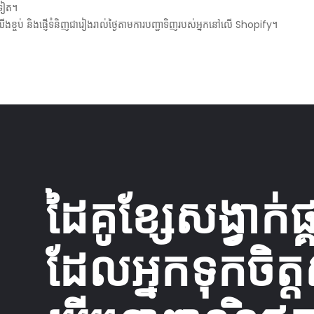
ទៀត។
ើងខ្ចប់ និងផ្ញើទំនិញជារៀងរាល់ថ្ងៃតាមការបញ្ជាទិញរបស់អ្នកនៅលើ Shopify។
ដៃគូខ្សែសង្វាក់ផ្
ដែលអ្នកទុកចិត្ត