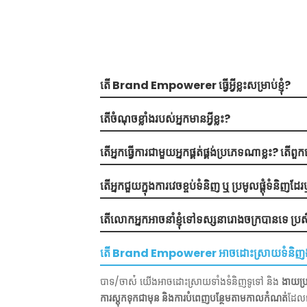
តើ Brand Empowerer ធ្វើអ្វីខ្លះសម្រាប់ខ្ញុំ?
តើ​ចំណុចខ្លាំង​របស់​អ្នក​មាន​អ្វីខ្លះ?
តើអ្នកធ្វើការជាមួយអ្នកផ្គត់ផ្គង់ប្រភេទណាខ្លះ? ត
តើអ្នកជួយក្នុងការវេចខ្ចប់ទំនិញ ឬ ប្រមូលផ្តុំទំនិញដ
តើលោកអ្នកអាចនាំខ្ញុំទៅទស្សនារោងចក្របានទេ ប្រស
តើ Brand Empowerer អាចដោះស្រាយទំនិញងាយរ
បាទ/ចាស៎ យើងអាចដោះស្រាយទាំងទំនិញទូទៅ និង
ងាយប្រ
ការស្តុកទុកជាមុន និងការបំពេញបន្ថែមតាមកាលកំណត់
ដែលជ