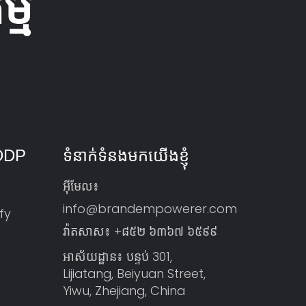
្ម
 DDP
ទំនាក់ទំនងមកយើងខ្ញុំ
អ៊ីមែល៖
info@brandempowerer.com
ify
វ៉ាតសាស៖
+៨៥២ ៦៣៦៧ ៦៥៩៩
អាស័យដ្ឋាន៖ បន្ទប់ 301,
Lijiatang, Beiyuan Street,
Yiwu, Zhejiang, China