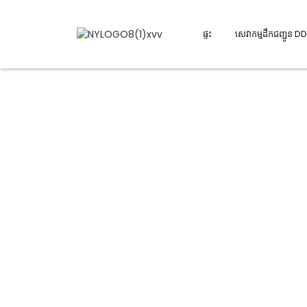
ផ្ទះ
សេវាកម្មដឹកជញ្ជូន D
សំណួរដែលសួរញឹកញាប់
កុំយកពាក្យថា "ទេ" ជាចម្លើយ!