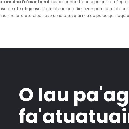
a'atumuina fa'avaitaimi
, fesoasoani ia te oe e paleni le tafega
sa pe afe atigipusa i le faleteuoloa a Amazon poʻo le faleteuoloa 
ina ma lafo atu oloa i aso uma e tusa ai ma au poloaiga i luga o 
O lau pa'a
fa'atuatuain