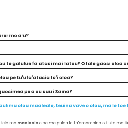
erer mo aʻu?
ou te galulue fa'atasi ma i latou? O fale gaosi oloa u
oloa pe tu'ufa'atasia fo'i oloa?
legaosimea pe a ou sau i Saina?
aulima oloa maaleale, teuina vave o oloa, ma le toe 
autele ma
maaleale
oloa ma pulea le fa'amamaina o tiute ma tiut