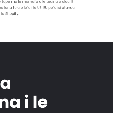
 o tupe ma le mamafa o le teuina o oloa. E
lona tolu o loʻo i le US, EU poʻo isi atunuu.
le Shopify.
ga
a i le