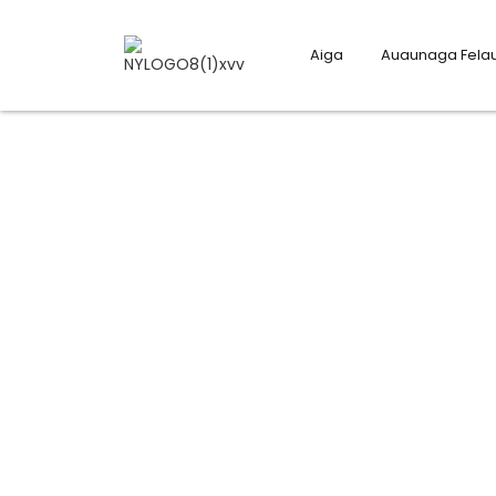
Aiga
Auaunaga Felau
Fesili e Masani Ona Fes
Aua le Talia le "LEAI" e fai ma Tali!