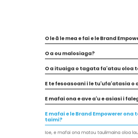
O le ā le mea e fai e le Brand Empow
O a ou malosiaga?
O a ituaiga o tagata fa'atau oloa t
E te fesoasoani i le tu'ufa'atasia o 
E mafai ona e ave a'u e asiasi i fa
E mafai e le Brand Empowerer ona t
taimi?
Ioe, e mafai ona matou taulimaina oloa l