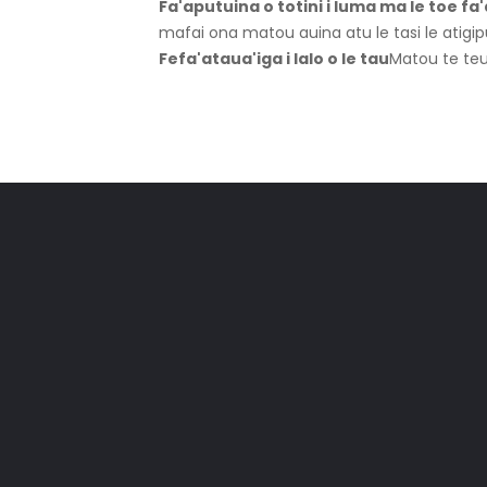
Fa'aputuina o totini i luma ma le toe f
mafai ona matou auina atu le tasi le atigipu
Fefa'ataua'iga i lalo o le tau
Matou te teu