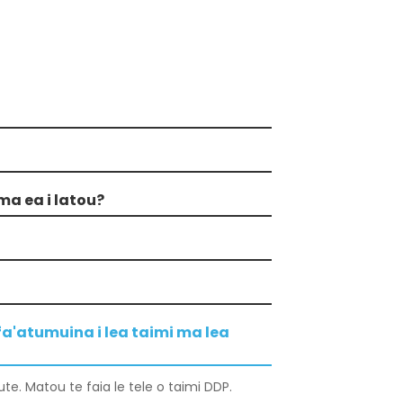
ma ea i latou?
fa'atumuina i lea taimi ma lea
e. Matou te faia le tele o taimi DDP.