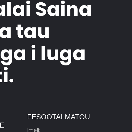
palai Saina
a tau
iga i luga
i.
FESOOTAI MATOU
LE
Imeli: