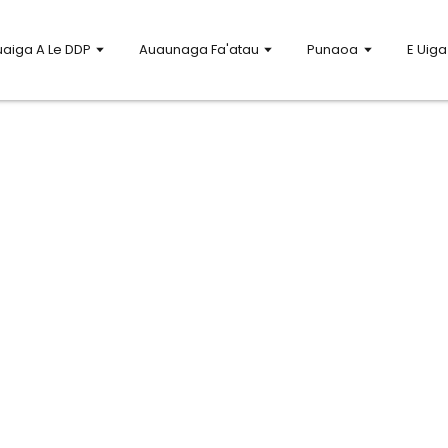
aiga A Le DDP
Auaunaga Fa'atau
Punaoa
E Uiga 
iligia