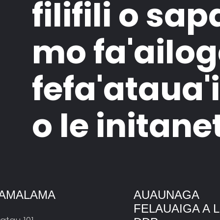
filifili o sa
mo fa'ailog
fefa'ataua'
o le initanet
AMALAMA
AUAUNAGA
FELAUAIGA A 