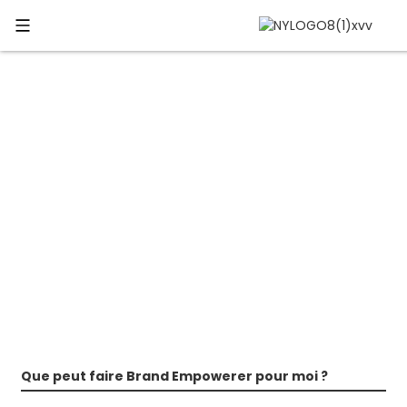
FAQ
N'acceptez pas un « NON » comme réponse !
Que peut faire Brand Empowerer pour moi ?