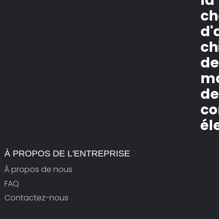
la
ch
d'
ch
de
m
d
c
él
À PROPOS DE L'ENTREPRISE
À propos de nous
FAQ
Contactez-nous