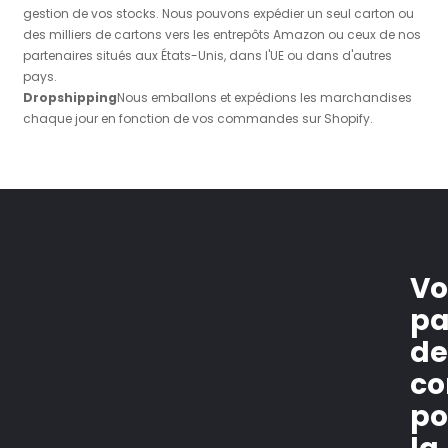
gestion de vos stocks. Nous pouvons expédier un seul carton ou
des milliers de cartons vers les entrepôts Amazon ou ceux de nos
partenaires situés aux États-Unis, dans l'UE ou dans d'autres
pays.
Dropshipping
Nous emballons et expédions les marchandises
chaque jour en fonction de vos commandes sur Shopify.
Vo
pa
d
co
po