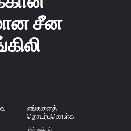
க்கான
மான சீன
்கிலி
வை
எங்களைத்
தொடர்புகொள்க
மின்னஞ்சல்: