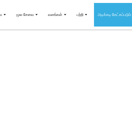
வை
மூல சேவை
வளங்கள்
பற்றி
அடிக்கடி கேட்கப்படும
கேள்விகள்
கள்!