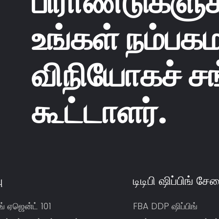
பிராண்டுகளு
உங்கள் நம்பக
விநியோகச் சங
கூட்டாளர்.
ு
டிடிபி ஷிப்பிங் சே
ங் ஏஜென்ட் 101
FBA DDP ஷிப்பிங்