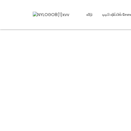
வீடு
டிடிபி ஷிப்பிங் சே
அடிக்கடி கேட்கப்படும் 
'முடியாது' என்ற பதிலை ஏற்றுக்கொள்ளாதீர்