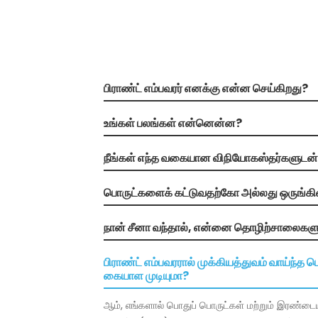
பிராண்ட் எம்பவரர் எனக்கு என்ன செய்கிறது?
உங்கள் பலங்கள் என்னென்ன?
நீங்கள் எந்த வகையான விநியோகஸ்தர்களுடன்
பொருட்களைக் கட்டுவதற்கோ அல்லது ஒருங்கி
நான் சீனா வந்தால், என்னை தொழிற்சாலைகளுக
பிராண்ட் எம்பவரரால் முக்கியத்துவம் வாய்ந்த ப
கையாள முடியுமா?
ஆம், எங்களால் பொதுப் பொருட்கள் மற்றும் இரண்டைய