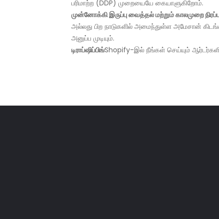
பரிமாற்ற (DDP) முறையையே கையாளுகிறோம்.
முன்னோக்கி இருப்பு வைத்தல் மற்றும் காலமுறை நிரப்ப
அல்லது பிற நாடுகளில் அமைந்துள்ள அமேசான் கிடங்
அனுப்ப முடியும்.
டிராப்ஷிப்பிங்
Shopify-இல் நீங்கள் செய்யும் ஆர்டர்கள