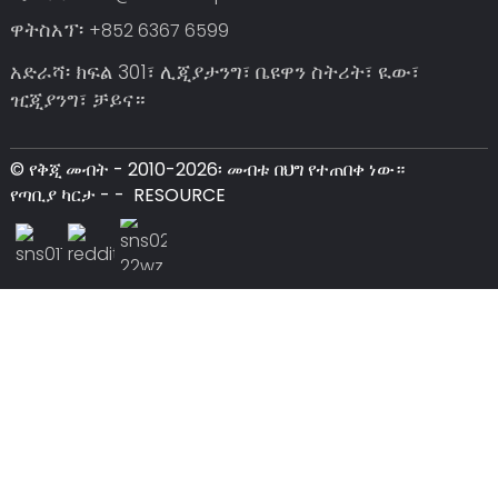
ዋትስአፕ፡
+852 6367 6599
አድራሻ፡ ክፍል 301፣ ሊጂያታንግ፣ ቤዩዋን ስትሪት፣ ዪው፣
ዢጂያንግ፣ ቻይና።
© የቅጂ መብት - 2010-2026፡ መብቱ በህግ የተጠበቀ ነው።
የጣቢያ ካርታ
-
-
RESOURCE