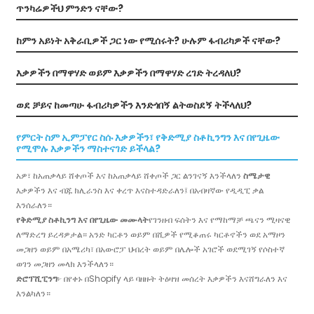
ጥንካሬዎችህ ምንድን ናቸው?
ከምን አይነት አቅራቢዎች ጋር ነው የሚሰሩት? ሁሉም ፋብሪካዎች ናቸው?
እቃዎችን በማዋሃድ ወይም እቃዎችን በማዋሃድ ረገድ ትረዳለህ?
ወደ ቻይና ከመጣሁ ፋብሪካዎችን እንድጎበኝ ልትወስደኝ ትችላለህ?
የምርት ስም ኢምፓየር ስሱ እቃዎችን፣ የቅድሚያ ስቶኪንግን እና በየጊዜው
የሚሞሉ እቃዎችን ማስተናገድ ይችላል?
አዎ፣ ከአጠቃላይ ሸቀጦች እና ከአጠቃላይ ሸቀጦች ጋር ልንገናኝ እንችላለን
ስሜታዊ
እቃዎችን እና ብጁ ክሊራንስ እና ቀረጥ እናስተዳድራለን፤ በአብዛኛው የዲዲፒ ቃል
እንሰራለን።
የቅድሚያ ስቶኪንግ እና በየጊዜው መሙላት
የገንዘብ ፍሰትን እና የማከማቻ ጫናን ሚዛናዊ
ለማድረግ ይረዳዎታል። አንድ ካርቶን ወይም በሺዎች የሚቆጠሩ ካርቶኖችን ወደ አማዞን
መጋዘን ወይም በአሜሪካ፣ በአውሮፓ ህብረት ወይም በሌሎች አገሮች ወደሚገኝ የሶስተኛ
ወገን መጋዘን መላክ እንችላለን።
ድሮፕሺፒንግ
፦ በየቀኑ በShopify ላይ ባዘዙት ትዕዛዝ መሰረት እቃዎችን እናሸግራለን እና
እንልካለን።