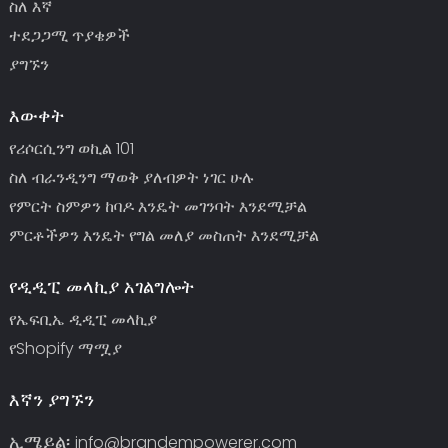
ስለ እኛ
ተደጋጋሚ ጥያቄዎች
ያግኙን
እውቀት
የሪሶርሲንግ ወኪል 101
ስለ ብራንዲንግ ማወቅ ያለብዎት ነገር ሁሉ
የምርት ስምዎን ከባዶ እንዴት መገንባት እንደሚቻል
ምርቶችዎን እንዴት የግል መለያ መስጠት እንደሚቻል
የዲዲፒ መላኪያ አገልግሎት
የኤፍቢኤ ዲዲፒ መላኪያ
የShopify ማሟያ
እኛን ያግኙን
ኢሜይል፡
info@brandempowerer.com