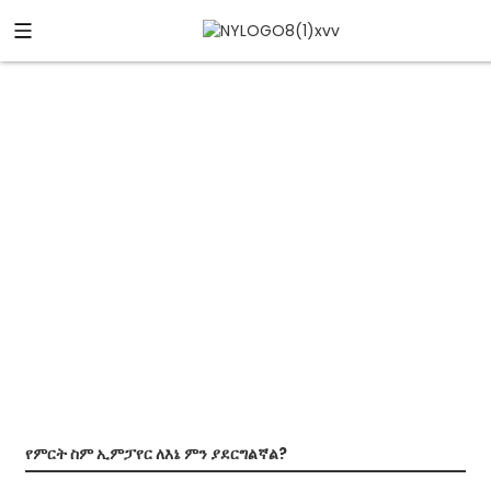
ተደጋጋሚ ጥያቄዎች
"አይ" የሚለውን መልስ እንደ መልስ አትውሰድ!
የምርት ስም ኢምፓየር ለእኔ ምን ያደርግልኛል?