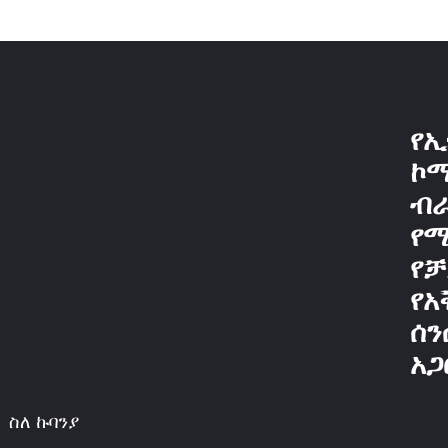
የኢ
ኮ
ብ
የ
የቻ
የአ
ሰን
አጋ
ስለ ኩባንያ