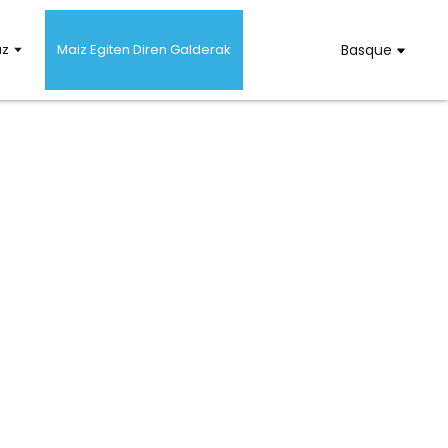
uz
Maiz Egiten Diren Galderak
Basque