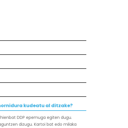
hornidura kudeatu al ditzake?
ehienbat DDP epemuga egiten dugu.
laguntzen dizugu. Kartoi bat edo milaka