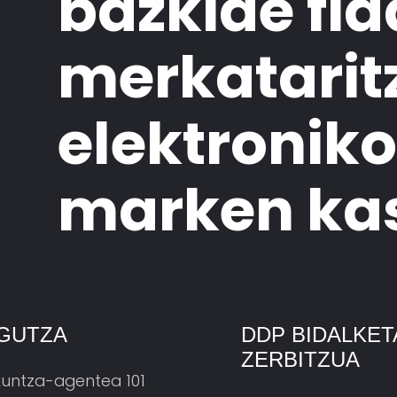
bazkide fid
merkatarit
elektronik
marken ka
GUTZA
DDP BIDALKET
ZERBITZUA
kuntza-agentea 101