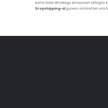
kartoi bidal ditzakegu Amazonen biltegira 
Dropshipping-a
Egunero ontziratzen eta b