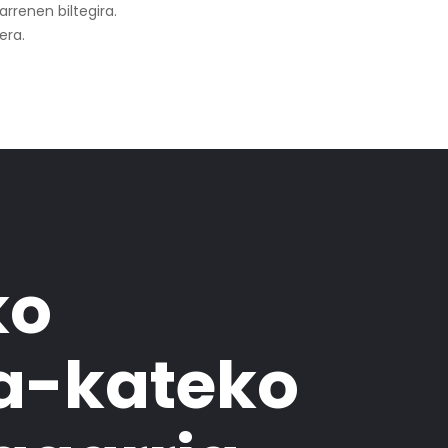
rrenen biltegira.
era.
ko
a-kateko