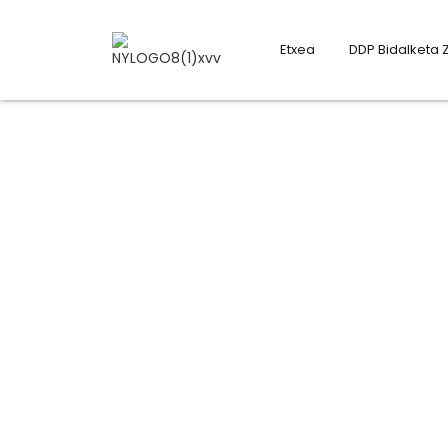
Etxea
DDP Bidalketa 
Maiz egiten diren gald
Ez hartu "EZ" erantzun gisa!