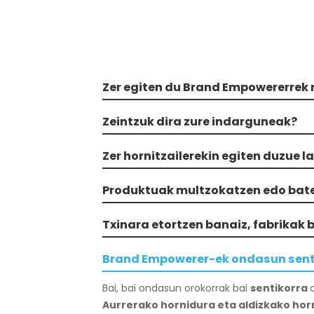
Zer egiten du Brand Empowererrek 
Zeintzuk dira zure indarguneak?
Zer hornitzailerekin egiten duzue l
Produktuak multzokatzen edo bate
Txinara etortzen banaiz, fabrikak
Brand Empowerer-ek ondasun sentik
Bai, bai ondasun orokorrak bai
sentikorra
Aurrerako hornidura eta aldizkako hor