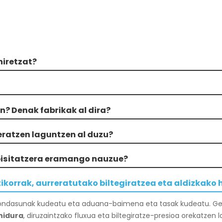
niretzat?
an? Denak fabrikak al dira?
ratzen laguntzen al duzu?
 bisitatzera eramango nauzue?
orrak, aurreratutako biltegiratzea eta aldizkako 
ondasunak kudeatu eta aduana-baimena eta tasak kudeatu. G
nidura
, diruzaintzako fluxua eta biltegiratze-presioa orekatzen 