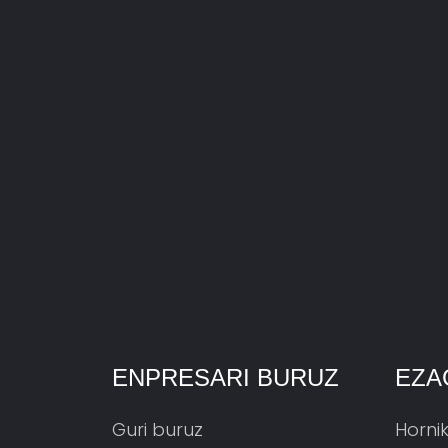
ENPRESARI BURUZ
EZA
Guri buruz
Horni