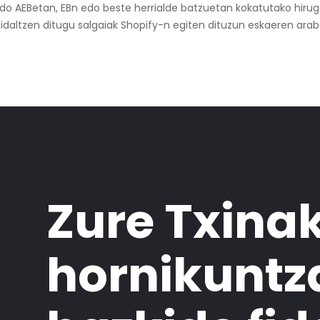
edo AEBetan, EBn edo beste herrialde batzuetan kokatutako hiruga
idaltzen ditugu salgaiak Shopify-n egiten dituzun eskaeren arab
Zure Txina
hornikuntz