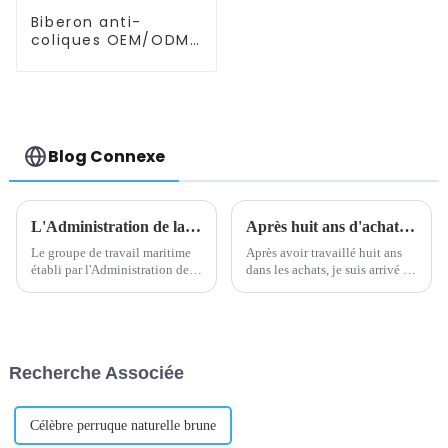
Biberon anti-
coliques OEM/ODM
pour nouveau-né
Blog Connexe
L'Administration de la sécurité maritime met en place un groupe de travail maritime à Yiwu, un port sec
Après huit ans d'achat, je suis arrivé à une conclusion très importante
Le groupe de travail maritime
Après avoir travaillé huit ans
établi par l'Administration de la
dans les achats, je suis arrivé à
sécurité maritime du Zhejiang à
une conclusion très importante
Yiwu a considérablement
: la relation entre les achats et
amélioré l'efficacité de la
les fournisseurs est la même
logistique d'exportation locale
que la relation entre le mariage
en fournissant un service « à
! Quand pu...
Recherche Associée
guichet unique » sur site...
Célèbre perruque naturelle brune