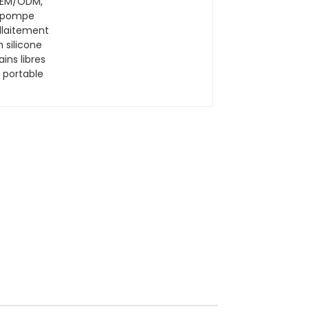
d'allaitement en
silicone mains libres
et portable