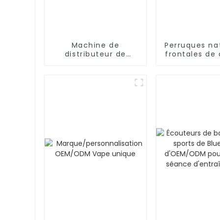
Machine de
Perruques na
distributeur de
frontales de 
formule
pré-épilé
OEM/ODM/bébé/mélange
cheveux hu
automatique de
poudre