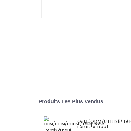
Produits Les Plus Vendus
OEM/ODM/UTILISÉ/Té
remis à neuf