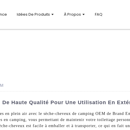
ance
Idées De Produits
À Propos
FAQ
EM
e Haute Qualité Pour Une Utilisation En Exté
ures en plein air avec le sèche-cheveux de camping OEM de Brand 
es en camping, vous permettant de maintenir votre toilettage perso
èche-cheveux est facile à emballer et à transporter, ce qui en fait u