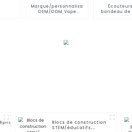
Marque/personnalisation
Écouteur
OEM/ODM Vape
bandeau de 
unique
de Bluet
d'OEM/ODM
dormir, s
d'entraîn
léphone
Blocs de construction
STEM/éducatifs,