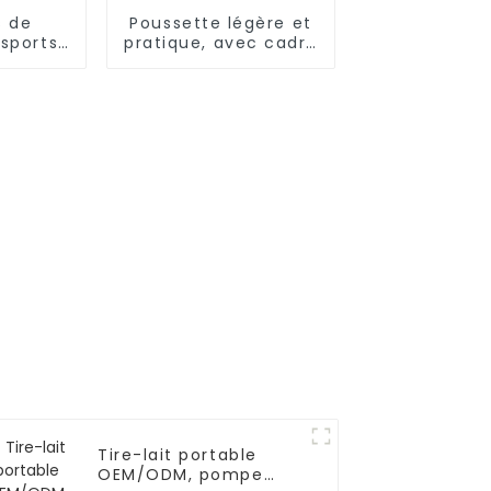
s de
Poussette légère et
sports
pratique, avec cadre
ooth
en acier/aluminium,
 pour
inclinaison multi-
éance
positions
ement
Tire-lait portable
OEM/ODM, pompe