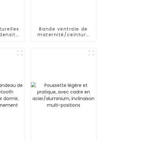
turelles
Bande ventrale de
densité
maternité/ceinture
es de
pour femmes
mains
enceintes, soutien
de l'abdomen