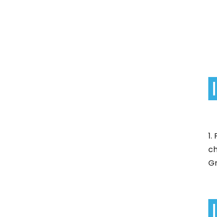
1.
ch
Gr