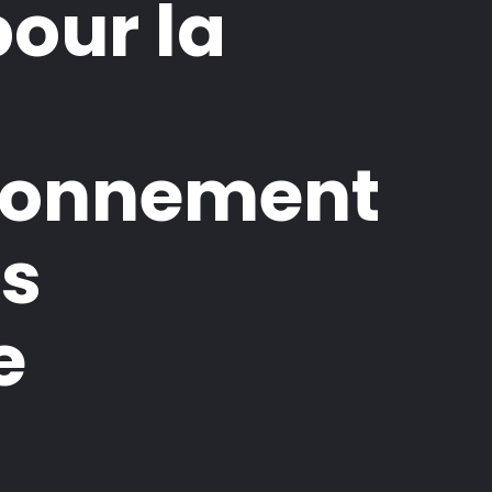
our la
sionnement
es
e