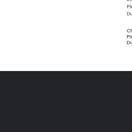
Ch
Pl
Du