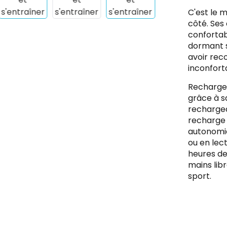
C'est le m
côté. Ses 
confortab
dormant su
avoir rec
inconfort
Recharge 
grâce à s
rechargea
recharge 
autonomie
ou en lect
heures de
mains lib
sport.