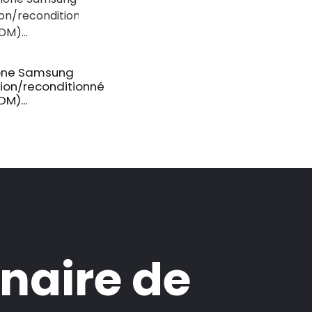
one Samsung
ion/reconditionné
M)...
naire de