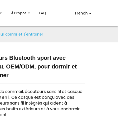
À Propos
FAQ
French
r dormir et s'entraîner
rs Bluetooth sport avec
u, OEM/ODM, pour dormir et
Loading...
Loading...
Loadin
Loadin
îner
e sommeil, écouteurs sans fil et casque
3 en 1. Ce casque est conçu avec des
urs sans fil intégrés qui aident à
les bruits extérieurs et à vous endormir
ent.