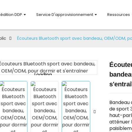
pédition DDP
Service D'approvisionnement
Ressources
lic
Écouteurs Bluetooth sport avec bandeau, OEM/ODM, pou
Écouteu
bandea
Loading...
Loading...
s'entra
Bandeau d
de sport 
haut-parle
atténuer 
paisiblem