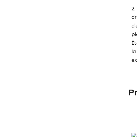
2.
dr
d'
pl
Ét
la
ex
P