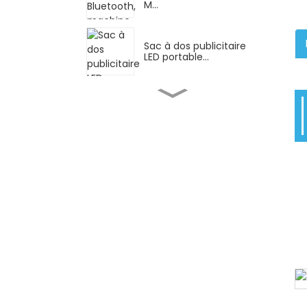
M...
Sac à dos publicitaire
LED portable...
Grossiste OEM Nutrition
la plus vendue...
Publicité pour une
entreprise de
parapluies en bouteille
de vin...
Éléments constitutifs
STEM/éducatifs, Pip...
Poussette légère et
pratique, avec...