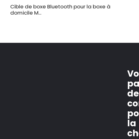
Cible de boxe Bluetooth pour la boxe à
P
domicile M...
e
Vo
pa
d
co
po
la
ch