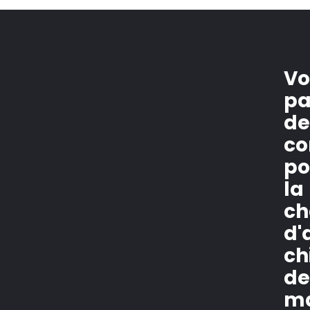
Vo
pa
d
co
po
la
ch
d'
ch
de
m