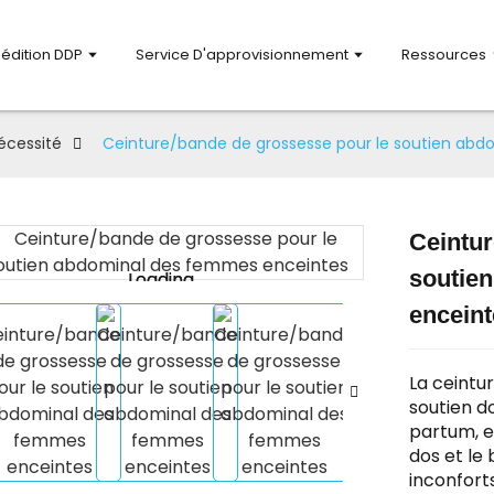
pédition DDP
Service D'approvisionnement
Ressources
écessité
Ceinture/bande de grossesse pour le soutien ab
Ceintur
soutie
Loading...
Loading...
enceint
La ceintu
soutien d
partum, e
dos et le 
inconfort