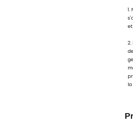
1.
s'
et
2.
de
ge
ma
pr
la
P