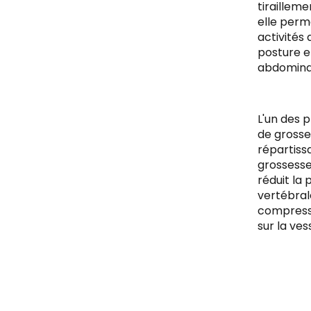
tirailleme
elle perm
activités
posture e
abdomina
L'un des 
de grosse
répartiss
grossesse,
réduit la
vertébrale.
compressi
sur la vess