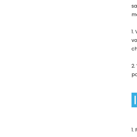
sa
ma
1.
vo
ch
2.
po
1.