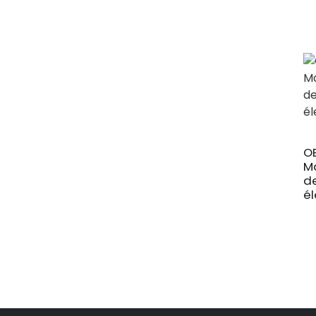
O
M
de
él