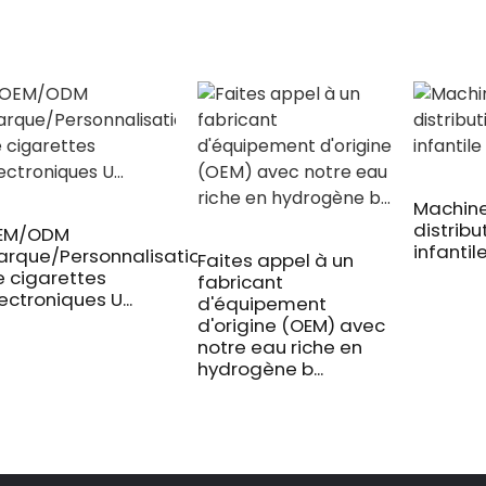
Machin
distribu
EM/ODM
infantil
arque/Personnalisation
Faites appel à un
 cigarettes
fabricant
ectroniques U...
d'équipement
d'origine (OEM) avec
notre eau riche en
hydrogène b...