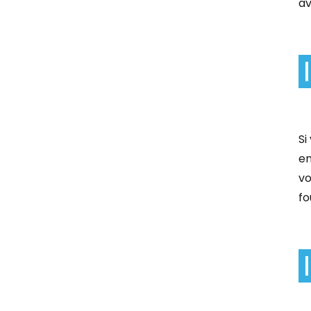
av
Si
en
vo
fo