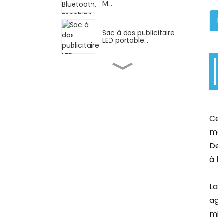
M...
Sac à dos publicitaire
LED portable...
Grossiste OEM Nutrition
la plus vendue...
Publicité pour une
entreprise de
Ce
parapluies en bouteille
de vin...
ma
De
Éléments constitutifs
à 
STEM/éducatifs, Pip...
La
Poussette légère et
ag
pratique, avec...
mi