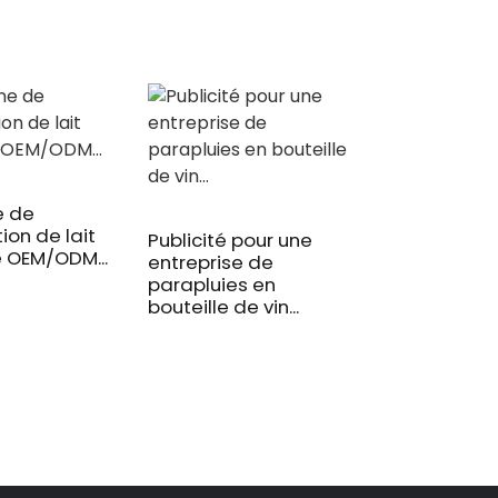
Poussette lég
pratique, avec.
e de
tion de lait
Publicité pour une
e OEM/ODM...
entreprise de
parapluies en
bouteille de vin...