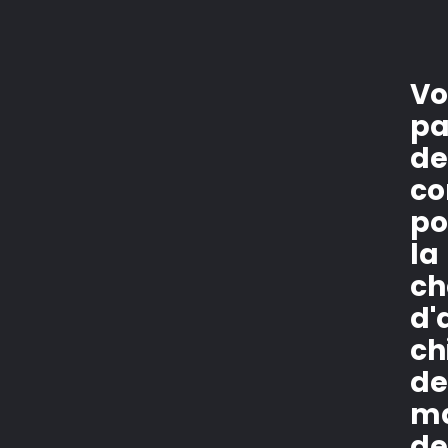
Vo
pa
d
co
po
la
ch
d'
ch
de
m
d