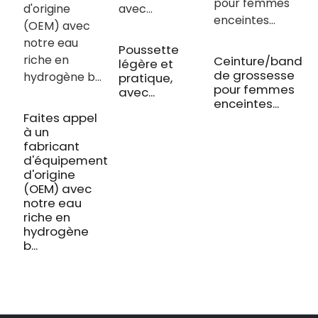
Poussette
M
Ceinture/bande
légère et
d
de grossesse
pratique,
d
pour femmes
avec...
i
enceintes...
O
Faites appel
à un
fabricant
d'équipement
d'origine
(OEM) avec
notre eau
riche en
hydrogène
b...