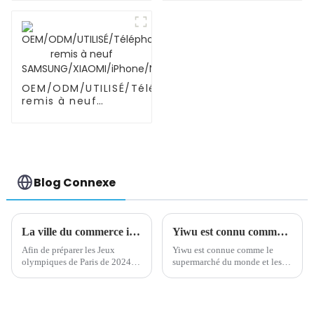
enceintes, soutien
connecteurs
de l'abdomen
d'ingénierie pour
l'intelligence
OEM/ODM/UTILISÉ/Téléphone
remis à neuf
SAMSUNG/XIAOMI/iPhone/NOKIA
Blog Connexe
La ville du commerce international de Yiwu se prépare pour les Jeux olympiques de Paris 2024
Yiwu est connu comme le supermarché du monde
Afin de préparer les Jeux
Yiwu est connue comme le
olympiques de Paris de 2024,
supermarché du monde et les
la ville du commerce
petits produits de Yiwu
international de Yiwu pourrait
peuvent être trouvés aux quatre
prendre diverses mesures pour
coins du monde. Bonjour!
renforcer sa position dans la
Avez-vous entendu parler du