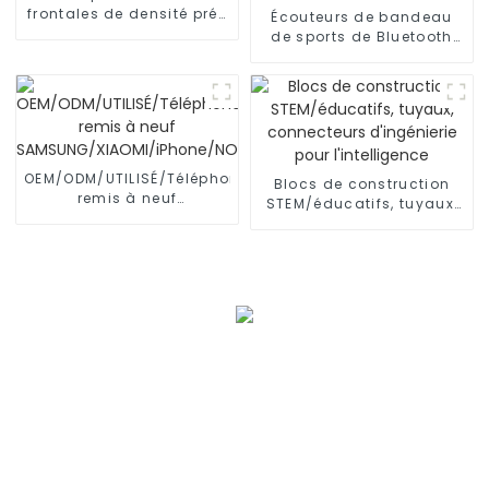
frontales de densité pré-
Écouteurs de bandeau
épilées de cheveux
de sports de Bluetooth
humains
d'OEM/ODM pour dormir,
séance d'entraînement
OEM/ODM/UTILISÉ/Téléphone
Blocs de construction
remis à neuf
STEM/éducatifs, tuyaux,
SAMSUNG/XIAOMI/iPhone/NOKIA
connecteurs d'ingénierie
pour l'intelligence