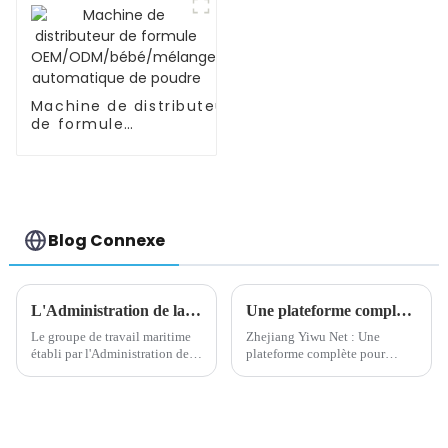
positions
Machine de distributeur
de formule
OEM/ODM/bébé/mélange
automatique de poudre
Blog Connexe
L'Administration de la sécurité maritime met en place un groupe de travail maritime à Yiwu, un port sec
Une plateforme complète pour promouvoir le développement du commerce électronique sur le marché des petites matières premières
Le groupe de travail maritime
Zhejiang Yiwu Net : Une
établi par l'Administration de la
plateforme complète pour
sécurité maritime du Zhejiang à
promouvoir le développement
Yiwu a considérablement
du commerce électronique sur
amélioré l'efficacité de la
le marché des petites matières
logistique d'exportation locale
premières Introduction : Avec
en fournissant un service « à
le développement rapide