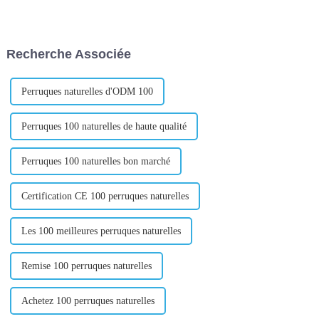
du commerce électronique sur
concentrer sur les moyens
le marché des petites matières
d’augmenter la valeur de leurs
premières Introduction : Avec
produits. Cela permet non
le développement rapide
seulement d'attirer de
Recherche Associée
d'Internet, le commerce
nouveaux clients, mais
électronique est devenu...
également de fidéliser e...
Perruques naturelles d'ODM 100
Perruques 100 naturelles de haute qualité
Perruques 100 naturelles bon marché
Certification CE 100 perruques naturelles
Les 100 meilleures perruques naturelles
Remise 100 perruques naturelles
Achetez 100 perruques naturelles