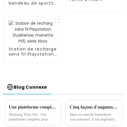
bandeau de sports
SAMSUNG/XIAOMI/iPhon
de Bluetooth
d'OEM/ODM pour
dormir, séance
d'entraînement
Station de recharge
sans fil Playstation
DualSense, manette
PS5, série Xbox
Blog Connexe
Une plateforme complète pour promouvoir le développement du commerce électronique sur le marché des petites matières premières
Cinq façons d'augmenter la valeur d'un produit
Zhejiang Yiwu Net : Une
Dans un marché hautement
plateforme complète pour
concurrentiel, il est impératif
promouvoir le développement
pour les entreprises de se