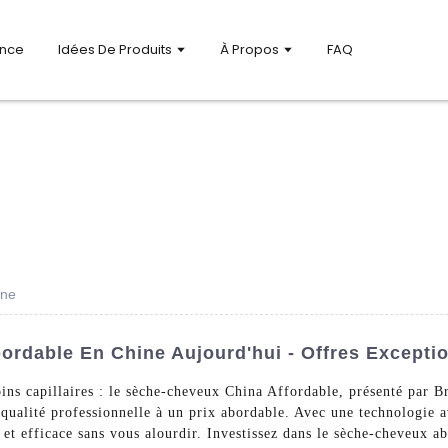
ance
Idées De Produits
À Propos
FAQ
ine
rdable En Chine Aujourd'hui - Offres Exceptio
soins capillaires : le sèche-cheveux China Affordable, présenté par
e qualité professionnelle à un prix abordable. Avec une technologie 
 et efficace sans vous alourdir. Investissez dans le sèche-cheveux