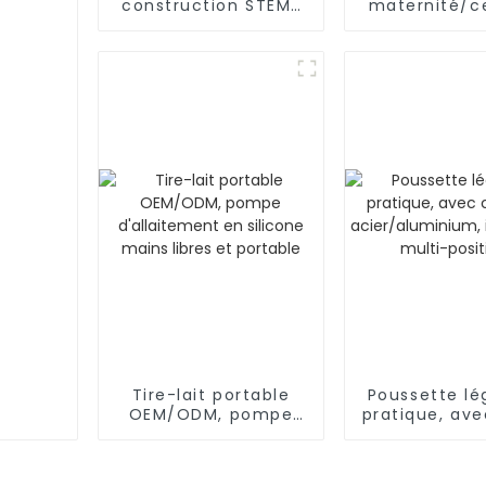
construction STEM/
maternité/c
éducatifs, tuyaux,
pour fem
connecteurs
enceintes, 
d'ingénierie pour
de l'abd
l'intelligence
Tire-lait portable
Poussette lé
OEM/ODM, pompe
pratique, av
d'allaitement en
en acier/alu
silicone mains libres
inclinaison 
et portable
positio