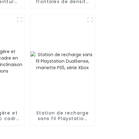
einture
frontales de densité
mes
pré-épilées de
soutien
cheveux humains
omen
gère et
Station de recharge
ec cadre
sans fil Playstation
minium,
DualSense, manette
multi-
PS5, série Xbox
ns