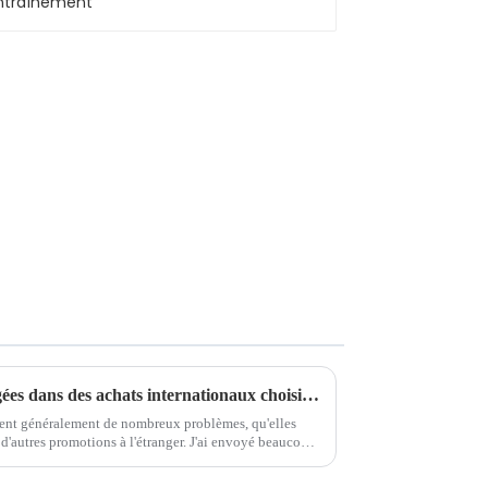
Comment les personnes engagées dans des achats internationaux choisissent-elles leurs fournisseurs ?
trent généralement de nombreux problèmes, qu'elles
motions à l'étranger. J'ai envoyé beaucoup
d'e-mails, mais je n'ai reçu aucune réponse ; Je sentais que j'avais b...