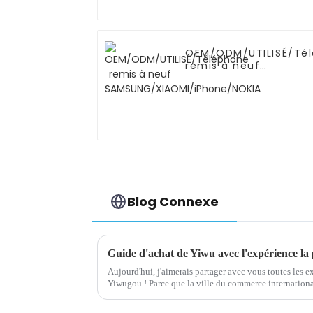
OEM/ODM/UTILISÉ/Té
remis à neuf
SAMSUNG/XIAOMI/iPh
Blog Connexe
Aujourd'hui, j'aimerais partager avec vous toutes les e
Yiwugou ! Parce que la ville du commerce international de Yiwu se compose de la phase I et
de la phase II et a une vaste superficie, l'achat de bons..