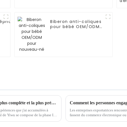
léphone
Biberon anti-coliques
pour bébé OEM/ODM
one/NOKIA
pour nouveau-né
Guide d'achat de Yiwu avec l'expérience la plus complète et la plus précise
xpériences que j'ai accumulées à
Les entreprises exportatrices rencon
fassent du commerce électronique ou d'autres pro
.