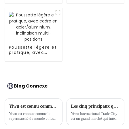
connecteurs
d'OEM/ODM pour
d'ingénierie pour
dormir, séance
l'intelligence
d'entraînement
Poussette légère et
pratique, avec
cadre en
acier/aluminium,
inclinaison multi-
positions
Blog Connexe
Yiwu est connu comme le supermarché du monde
Les cinq principaux quartiers de la ville du commerce international de Yiwu
Yiwu est connue comme le
Yiwu International Trade City
supermarché du monde et les
est un grand marché qui intègre
petits produits de Yiwu
la présentation et la vente de
peuvent être trouvés aux quatre
produits. Il comprend cinq