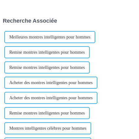
coins du monde. Bonjour!
domaines, chacun se
Avez-vous entendu parler du
concentrant sur différentes
marché des petits produits de
catégories de produits. Ici, vous
Recherche Associée
Yiwu ? C'est vraiment gros !
pouvez trouver une variété de
Dans ce ...
pratiques...
Meilleures montres intelligentes pour hommes
Remise montres intelligentes pour hommes
Remise montres intelligentes pour hommes
Acheter des montres intelligentes pour hommes
Acheter des montres intelligentes pour hommes
Remise montres intelligentes pour hommes
Montres intelligentes célèbres pour hommes