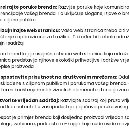
Kreirajte poruke brenda:
Razvijte poruke koje komuniciraju 
erencijacije vašeg brenda. To uključuje slogane, izjave o b
e ciljane publike.
Dizajnirajte web stranicu:
Vaša web stranica treba biti v
ištenje i optimizirana za tražilice. Također bi trebala odr
jn i sadržaj.
an brend koji je uspješno stvorio web stranicu koja odraž
anica predstavlja njihove ekološki prihvatljive i održive vrij
opise proizvoda.
Uspostavite prisutnost na društvenim mrežama:
Odab
usklađene s ciljanom publikom i porukama vašeg brenda. 
tformi korištenjem istih vizualnih elemenata i tona govora
Stvorite vrijedan sadržaj:
Razvijajte sadržaj koji pruža vri
nd kao autoritet u vašoj industriji i pojačava poruku vaše
spot je primjer brenda koji dosljedno proizvodi vrijedan sad
blogu, webinare, podcaste i e-knjige koje nude uvide i savj