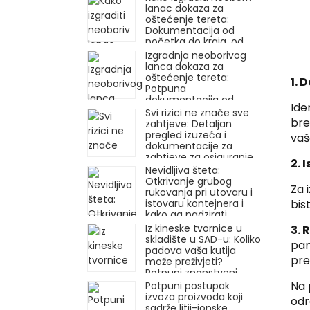
lanac dokaza za
oštećenje tereta:
Dokumentacija od
početka do kraja, od
primitka do reklamacije
Izgradnja neoborivog
lanca dokaza za
oštećenje tereta:
1. 
Potpuna
dokumentacija od
Ide
primitka do reklamacije
Svi rizici ne znače sve
bre
zahtjeve: Detaljan
pregled izuzeća i
vaš
dokumentacije za
zahtjeve za osiguranje
2. 
tereta
Nevidljiva šteta:
Otkrivanje grubog
Za 
rukovanja pri utovaru i
bis
istovaru kontejnera i
kako ga nadzirati
pomoću tehnologije
Iz kineske tvornice u
3. 
skladište u SAD-u: Koliko
pam
padova vaša kutija
pre
može preživjeti?
Potpuni znanstveni
proces testiranja
Na 
Potpuni postupak
ambalaže
izvoza proizvoda koji
odr
sadrže litij-ionske