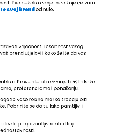
alnost. Evo nekoliko smjernica koje će vam
te svoj brend
od nule.
ražavati vrijednosti i osobnost vašeg
aš brend utjelovi i kako želite da vas
bliku. Provedite istraživanje tržišta kako
bama, preferencijama i ponašanju.
 logotip vaše robne marke trebaju biti
e. Pobrinite se da su lako pamtljivi i
ali vrlo prepoznatljiv simbol koji
 jednostavnosti.