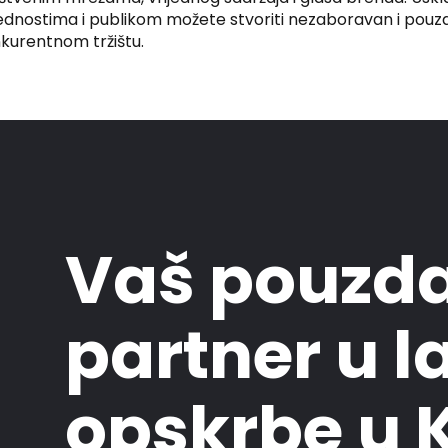
jednostima i publikom možete stvoriti nezaboravan i pouz
kurentnom tržištu.
Vaš pouzd
partner u l
opskrbe u K