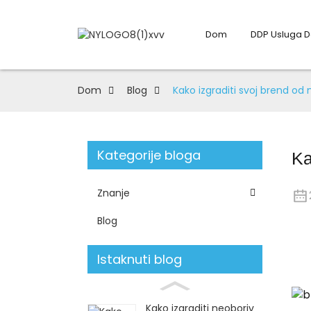
Dom
DDP Usluga 
Dom
Blog
Kako izgraditi svoj brend od 
Kategorije bloga
Ka
Znanje
Blog
Istaknuti blog
Kako izgraditi neoboriv