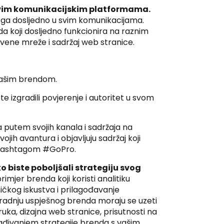
na svim komunikacijskim platformama.
e ga dosljedno u svim komunikacijama.
nda koji dosljedno funkcionira na raznim
vene mreže i sadržaj web stranice.
 vašim brendom.
e izgradili povjerenje i autoritet u svom
 putem svojih kanala i sadržaja na
ih avantura i objavljuju sadržaj koji
hashtagom #GoPro.
o biste poboljšali strategiju svog
primjer brenda koji koristi analitiku
ičkog iskustva i prilagođavanje
radnju uspješnog brenda moraju se uzeti
ruka, dizajna web stranice, prisutnosti na
ađivanjem strategije brenda s vašim