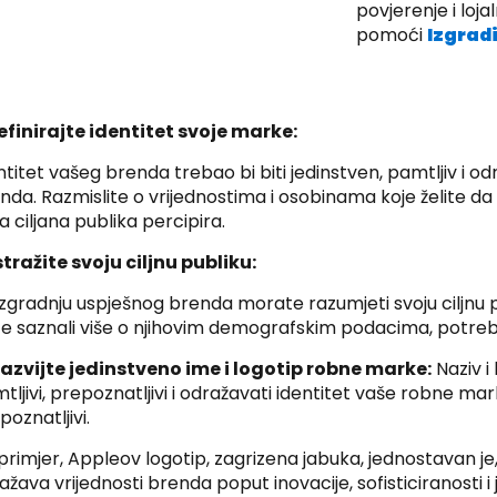
povjerenje i loj
pomoći
Izgradi
Definirajte identitet svoje marke:
ntitet vašeg brenda trebao bi biti jedinstven, pamtljiv i od
nda. Razmislite o vrijednostima i osobinama koje želite da v
a ciljana publika percipira.
Istražite svoju ciljnu publiku:
izgradnju uspješnog brenda morate razumjeti svoju ciljnu pu
te saznali više o njihovim demografskim podacima, potre
Razvijte jedinstveno ime i logotip robne marke:
Naziv i
tljivi, prepoznatljivi i odražavati identitet vaše robne mark
poznatljivi.
primjer, Appleov logotip, zagrizena jabuka, jednostavan je, 
ažava vrijednosti brenda poput inovacije, sofisticiranosti i