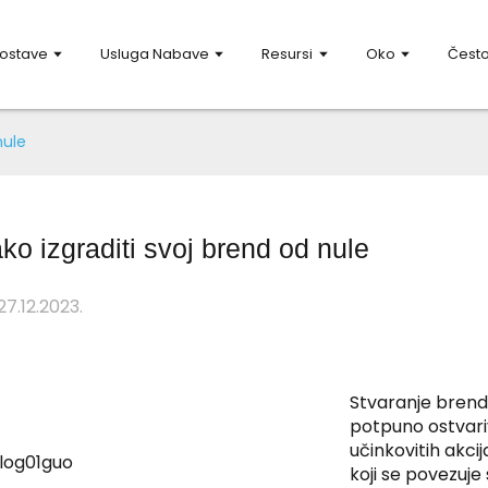
Dostave
Usluga Nabave
Resursi
Oko
Često
nule
ko izgraditi svoj brend od nule
27.12.2023.
Stvaranje brenda
potpuno ostvariv
učinkovitih akcij
koji se povezuje