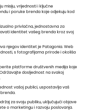
misiju, vrijednosti i ključne
rendu i poruke brenda koje odjekuju kod
izualno privlačna, jednostavna za
ažavati identitet vašeg brenda kroz svoj
ava njegov identitet je Patagonia. Web
ednosti, s fotografijama prirode i okoliša
erite platforme društvenih medija koje
Održavajte dosljednost na svakoj
.
jednost vašoj publici, uspostavlja vaš
g brenda.
ržaj za svoju publiku, uključujući objave
ete o marketingu i razvoju poslovanja.