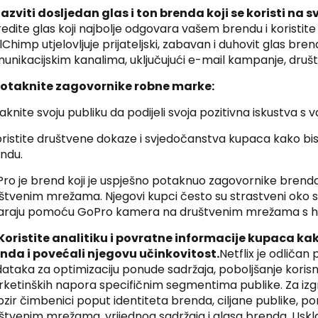
Razviti dosljedan glas i ton brenda koji se koristi 
edite glas koji najbolje odgovara vašem brendu i koristit
lChimp utjelovljuje prijateljski, zabavan i duhovit glas bre
unikacijskim kanalima, uključujući e-mail kampanje, društ
Potaknite zagovornike robne marke:
aknite svoju publiku da podijeli svoja pozitivna iskustva s
oristite društvene dokaze i svjedočanstva kupaca kako bist
ndu.
ro je brend koji je uspješno potaknuo zagovornike brenda
štvenim mrežama. Njegovi kupci često su strastveni oko svoj
araju pomoću GoPro kamera na društvenim mrežama s 
 Koristite analitiku i povratne informacije kupaca kak
nda i povećali njegovu učinkovitost.
Netflix je odličan 
ataka za optimizaciju ponude sadržaja, poboljšanje korisn
ketinških napora specifičnim segmentima publike. Za izg
bzir čimbenici poput identiteta brenda, ciljane publike, po
štvenim mrežama, vrijednog sadržaja i glasa brenda. Uskl