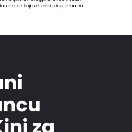
dan brend koji rezonira s kupcima na
ani
ancu
ini za