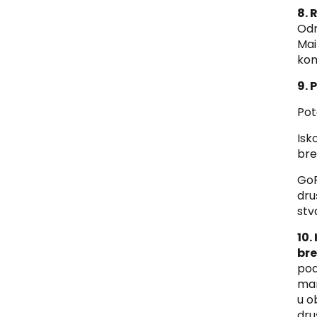
8. 
Odr
Mai
kom
9. 
Pot
Isk
bre
GoP
dru
stv
10.
bre
pod
mar
u o
dru