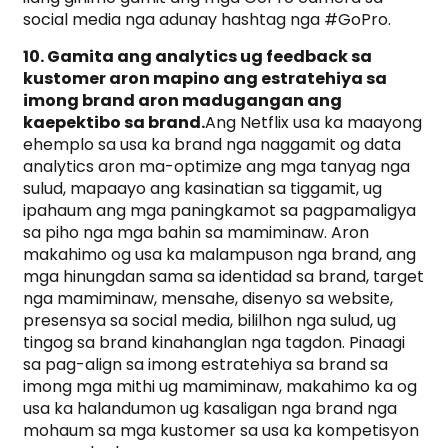
social media nga adunay hashtag nga #GoPro.
10. Gamita ang analytics ug feedback sa
kustomer aron mapino ang estratehiya sa
imong brand aron madugangan ang
kaepektibo sa brand.
Ang Netflix usa ka maayong
ehemplo sa usa ka brand nga naggamit og data
analytics aron ma-optimize ang mga tanyag nga
sulud, mapaayo ang kasinatian sa tiggamit, ug
ipahaum ang mga paningkamot sa pagpamaligya
sa piho nga mga bahin sa mamiminaw. Aron
makahimo og usa ka malampuson nga brand, ang
mga hinungdan sama sa identidad sa brand, target
nga mamiminaw, mensahe, disenyo sa website,
presensya sa social media, bililhon nga sulud, ug
tingog sa brand kinahanglan nga tagdon. Pinaagi
sa pag-align sa imong estratehiya sa brand sa
imong mga mithi ug mamiminaw, makahimo ka og
usa ka halandumon ug kasaligan nga brand nga
mohaum sa mga kustomer sa usa ka kompetisyon