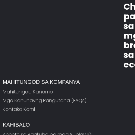
Ch
pa
sa
m
br
sa
ec
MAHITUNGOD SA KOMPANYA
Mahitungod Kanamo
Mga Kanunayng Pangutana (FAQs)
Kontaka Kami
KAHIBALO
Ahente sa Pagkuha og mga Suplay 101