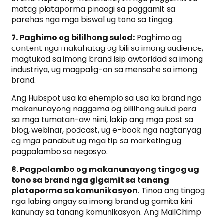
matag plataporma pinaagi sa paggamit sa
parehas nga mga biswal ug tono sa tingog.
7. Paghimo og bililhong sulod:
Paghimo og
content nga makahatag og bili sa imong audience,
magtukod sa imong brand isip awtoridad sa imong
industriya, ug magpalig-on sa mensahe sa imong
brand.
Ang Hubspot usa ka ehemplo sa usa ka brand nga
makanunayong naggama og bililhong sulud para
sa mga tumatan-aw niini, lakip ang mga post sa
blog, webinar, podcast, ug e-book nga nagtanyag
og mga panabut ug mga tip sa marketing ug
pagpalambo sa negosyo.
8. Pagpalambo og makanunayong tingog ug
tono sa brand nga gigamit sa tanang
plataporma sa komunikasyon.
Tinoa ang tingog
nga labing angay sa imong brand ug gamita kini
kanunay sa tanang komunikasyon. Ang MailChimp