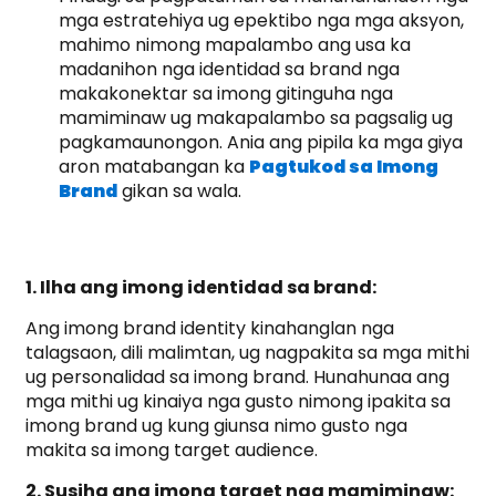
mga estratehiya ug epektibo nga mga aksyon,
mahimo nimong mapalambo ang usa ka
madanihon nga identidad sa brand nga
makakonektar sa imong gitinguha nga
mamiminaw ug makapalambo sa pagsalig ug
pagkamaunongon. Ania ang pipila ka mga giya
aron matabangan ka
Pagtukod sa Imong
Brand
gikan sa wala.
1. Ilha ang imong identidad sa brand:
Ang imong brand identity kinahanglan nga
talagsaon, dili malimtan, ug nagpakita sa mga mithi
ug personalidad sa imong brand. Hunahunaa ang
mga mithi ug kinaiya nga gusto nimong ipakita sa
imong brand ug kung giunsa nimo gusto nga
makita sa imong target audience.
2. Susiha ang imong target nga mamiminaw: