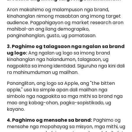
Aron makahimo og malampuson nga brand,
kinahanglan nimong masabtan ang imong target
audience. Pagpahigayon og market research aron
mahibal-an ang ilang demograpiko,
panginahanglan, gusto, ug pamatasan.
3. Paghimo og talagsaon nga ngalan sa brand
ug logo:
Ang ngalan ug logo sa imong brand
kinahanglan nga halandumon, talagsaon, ug
nagpakita sa imong identidad. Siguruha nga kini dali
ra mahinumduman ug mailhan.
Pananglitan, ang logo sa Apple, ang "the bitten
apple," usa ka simple apan dali mailhan nga
simbolo nga nagpakita sa mga mithi sa brand nga
mao ang kabag-ohan, pagka-sopistikado, ug
kayano.
4. Paghimo og mensahe sa brand:
Paghimo og
mensahe nga mopahayag sa misyon, mga mithi, ug