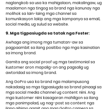
naglangkob sa usa ka mahigalaon, makalingaw, ug
maalamon nga tingog sa brand nga kanunay nga
molihok sa lain-laing mga channel sa
komunikasyon lakip ang mga kampanya sa email,
social media, ug sulud sa website.
9. Mga tigpasiugda sa tatak nga Foster:
Awhaga ang imong mga tumatan-aw sa
pagpaambit sa ilang positibo nga mga kasinatian
sa imong brand.
Gamita ang social proof ug mga testimonial sa
kustomer aron mapalig-on ang pagsalig ug
awtoridad sa imong brand.
Ang GoPro usa ka brand nga malampusong
nakadasig sa mga tigpasiugda sa brand pinaagi sa
mga social media channel ug content niini. Ang
mga kustomer niini kasagaran mahiligon sa ilang
mga panimpalad, ug nag-post sa content nga
ilang gihimo gamit ang mga GoPro camera sa