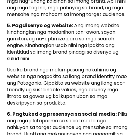
mga nag-unang kalainan sa imong brand. Apil niini
ang mga tagline, mga pahayag sa brand, ug mga
mensahe nga mohaom sa imong target audience.
5. Pagdisenyo og website:
Ang imong website
kinahanglan nga madanihon tan-awon, sayon ​​
gamiton, ug na-optimize para sa mga search
engine. Kinahanglan usab niini nga ipakita ang
identidad sa imong brand pinaagi sa disenyo ug
sulud niini.
Usa ka brand nga malampusong nakahimo og
website nga nagpakita sa ilang brand identity mao
ang Patagonia. Gipakita sa website ang ilang eco-
friendly ug sustainable values, nga adunay mga
litrato sa gawas ug kalikupan uban sa mga
deskripsyon sa produkto.
6. Pagtukod og presensya sa social media:
Pilia
ang mga plataporma sa social media nga
nahiuyon sa target audience ug mensahe sa imong
brand. Hupti ang makanunayon nga paggamit sa