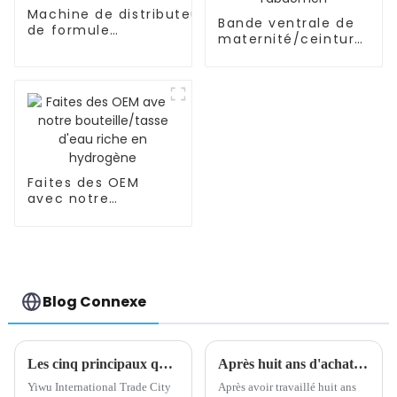
Machine de distributeur
Bande ventrale de
de formule
maternité/ceinture
OEM/ODM/bébé/mélange
pour femmes
automatique de poudre
enceintes, soutien
de l'abdomen
Faites des OEM
avec notre
bouteille/tasse
d'eau riche en
hydrogène
Blog Connexe
Les cinq principaux quartiers de la ville du commerce international de Yiwu
Après huit ans d'achat, je suis arrivé à une conclusion très importante
Yiwu International Trade City
Après avoir travaillé huit ans