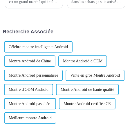
est un grand marché qui intègre
dans les achats, je suis arrivé à
la présentation et la vente de
une conclusion très importante
produits. Il comprend cinq
: la relation entre les achats et
domaines, chacun se
les fournisseurs est la même
concentrant sur différentes
que la relation entre le mariage
catégories de produits. Ici, vous
! Quand pu...
Recherche Associée
pouvez trouver une variété de
pratiques...
Célèbre montre intelligente Android
Montre Android de Chine
Montre Android d'OEM
Montre Android personnalisée
Vente en gros Montre Android
Montre d'ODM Android
Montre Android de haute qualité
Montre Android pas chère
Montre Android certifiée CE
Meilleure montre Android