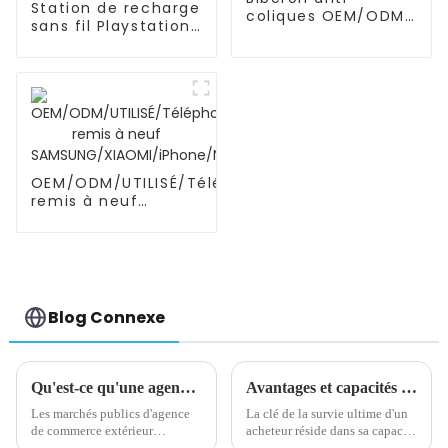
Station de recharge
coliques OEM/ODM
sans fil Playstation
pour nouveau-né
DualSense, manette
PS5, série Xbox
OEM/ODM/UTILISÉ/Téléphone
remis à neuf
SAMSUNG/XIAOMI/iPhone/NOKIA
Blog Connexe
Qu'est-ce qu'une agence d'achat de commerce extérieur
Avantages et capacités des agents d'achat
Les marchés publics d'agence
La clé de la survie ultime d'un
de commerce extérieur
acheteur réside dans sa capacité
signifient que des entreprises
à acheter des matériaux bon