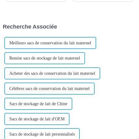
ou des particuliers dans un
marché et de haute qualité pour
pays ou une région confient à
ses clients. Par conséquent, une
un agent ou à une société
opération à faible coût est...
spécialisée dans le commerce
Recherche Associée
international l'achat des
marchandises et des m...
Meilleurs sacs de conservation du lait maternel
Remise sacs de stockage de lait maternel
Acheter des sacs de conservation du lait maternel
Célèbres sacs de conservation du lait maternel
Sacs de stockage de lait de Chine
Sacs de stockage de lait d'OEM
Sacs de stockage de lait personnalisés