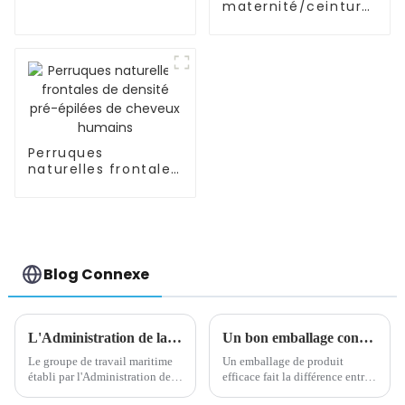
maternité/ceinture
pour femmes
enceintes, soutien
de l'abdomen
Perruques
naturelles frontales
de densité pré-
épilées de cheveux
humains
Blog Connexe
L'Administration de la sécurité maritime met en place un groupe de travail maritime à Yiwu, un port sec
Un bon emballage contribue à l'image de marque
Le groupe de travail maritime
Un emballage de produit
établi par l'Administration de la
efficace fait la différence entre
sécurité maritime du Zhejiang à
se démarquer sur l’étagère du