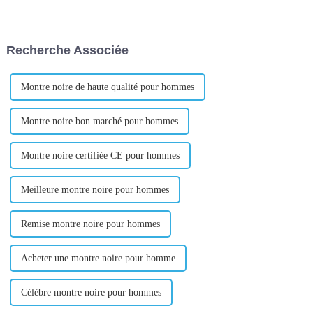
Yiwu a considérablement
haut et ramasser la poussière
amélioré l'efficacité de la
dans un coin du fond. C'est
logistique d'exportation locale
aussi la différence entre faire
en fournissant un service « à
une première impression
Recherche Associée
guichet unique » sur site...
mémorable sur un...
Montre noire de haute qualité pour hommes
Montre noire bon marché pour hommes
Montre noire certifiée CE pour hommes
Meilleure montre noire pour hommes
Remise montre noire pour hommes
Acheter une montre noire pour homme
Célèbre montre noire pour hommes