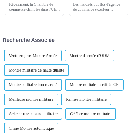
Récemment, la Chambre de
Les marchés publics d'agence
commerce chinoise dans l'UE a
de commerce extérieur
répondu au lancement par la
signifient que des entreprises
Commission européenne de la
ou des particuliers dans un
première enquête sur les
pays ou une région confient à
marchés publics internationaux
un agent ou à une société
(IPI) sur les marchés publics
spécialisée dans le commerce
Recherche Associée
chinois...
international l'achat des
marchandises et des m...
Vente en gros Montre Armée
Montre d'armée d'ODM
Montre militaire de haute qualité
Montre militaire bon marché
Montre militaire certifiée CE
Meilleure montre militaire
Remise montre militaire
Acheter une montre militaire
Célèbre montre militaire
Chine Montre automatique