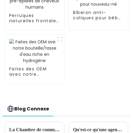
Biberon anti-
Perruques
coliques pour bébé
naturelles frontales
OEM/ODM pour
de densité pré-
nouveau-né
épilées de cheveux
humains
Faites des OEM
avec notre
bouteille/tasse
d'eau riche en
hydrogène
Blog Connexe
La Chambre de commerce UE-Chine appelle l'UE à donner la priorité au recours aux mécanismes de dialogue et de consultation
Qu'est-ce qu'une agence d'achat de commerce extérieur