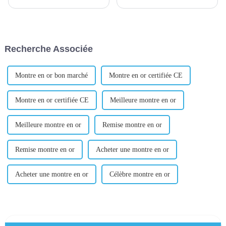
signifient que des entreprises
se démarquer sur l’étagère du
ou des particuliers dans un
haut et ramasser la poussière
pays ou une région confient à
dans un coin du fond. C'est
un agent ou à une société
aussi la différence entre faire
spécialisée dans le commerce
une première impression
Recherche Associée
international l'achat des
mémorable sur un...
marchandises et des m...
Montre en or bon marché
Montre en or certifiée CE
Montre en or certifiée CE
Meilleure montre en or
Meilleure montre en or
Remise montre en or
Remise montre en or
Acheter une montre en or
Acheter une montre en or
Célèbre montre en or