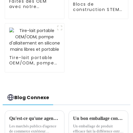
Faites des OEM
Blocs de
avec notre
construction STEM/
bouteille/tasse
éducatifs, tuyaux,
d'eau riche en
connecteurs
hydrogène
d'ingénierie pour
l'intelligence
Tire-lait portable
OEM/ODM, pompe
d'allaitement en
silicone mains
libres et portable
Blog Connexe
Qu'est-ce qu'une agence d'achat de commerce extérieur
Un bon emballage contribue à l'image de marque
Les marchés publics d'agence
Un emballage de produit
de commerce extérieur
efficace fait la différence entre