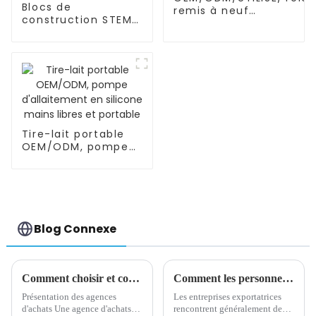
Blocs de
remis à neuf
construction STEM/
SAMSUNG/XIAOMI/iPhon
éducatifs, tuyaux,
connecteurs
d'ingénierie pour
l'intelligence
Tire-lait portable
OEM/ODM, pompe
d'allaitement en
silicone mains
libres et portable
Blog Connexe
Comment choisir et contacter une agence d'achat
Comment les personnes engagées dans des achats internationaux choisissent-elles leurs fournisseurs ?
Présentation des agences
Les entreprises exportatrices
d'achats Une agence d'achats
rencontrent généralement de