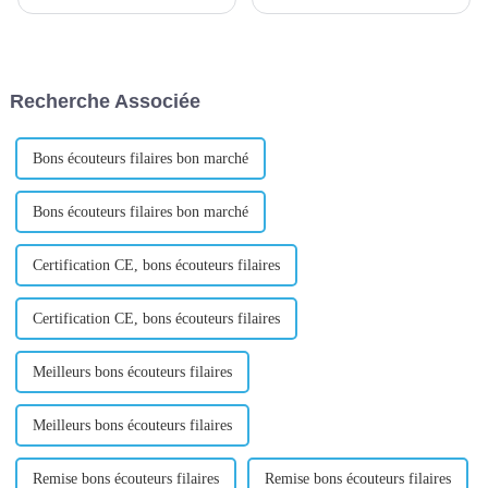
fait référence à une
nombreux problèmes, qu'elles
organisation spécialisée dans la
fassent du commerce
fourniture de services d'agence
électronique ou d'autres
d'achats aux entreprises.
promotions à l'étranger. J'ai
Comme les besoins
envoyé beaucoup d'e-mails,
Recherche Associée
d'approvisionnement des
mais je n'ai reçu aucune
entreprises...
réponse ; Je sentais que j'avais
b...
Bons écouteurs filaires bon marché
Bons écouteurs filaires bon marché
Certification CE, bons écouteurs filaires
Certification CE, bons écouteurs filaires
Meilleurs bons écouteurs filaires
Meilleurs bons écouteurs filaires
Remise bons écouteurs filaires
Remise bons écouteurs filaires