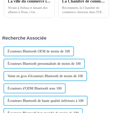
La ville du commerce international de Yiwu à l'américaine
La Chambre de commerce UE-Chine appelle l'UE à donner la priorité au recours aux mécanismes de dialogue et de consultation
Vivant à Jinhua et faisant des
Récemment, la Chambre de
affaires à Yiwu, c'est
commerce chinoise dans l'UE a
maintenant la ville du
répondu au lancement par la
commerce international de
Commission européenne de la
Yiwu. Un grand nombre de
première enquête sur les
propriétaires de stands sur le
marchés publics internationaux
marché de gros des petits
(IPI) sur les marchés publics
Recherche Associée
produits de Yiwu viennent du
chinois...
monde entier et...
Écouteurs Bluetooth OEM de moins de 100
Écouteurs Bluetooth personnalisés de moins de 100
Vente en gros d'écouteurs Bluetooth de moins de 100
Écouteurs d'ODM Bluetooth sous 100
Écouteurs Bluetooth de haute qualité inférieurs à 100