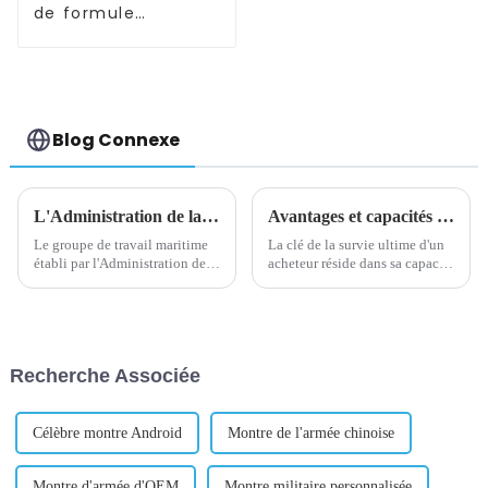
de formule
OEM/ODM/bébé/mélange
automatique de poudre
Blog Connexe
L'Administration de la sécurité maritime met en place un groupe de travail maritime à Yiwu, un port sec
Avantages et capacités des agents d'achat
Le groupe de travail maritime
La clé de la survie ultime d'un
établi par l'Administration de la
acheteur réside dans sa capacité
sécurité maritime du Zhejiang à
à acheter des matériaux bon
Yiwu a considérablement
marché et de haute qualité pour
amélioré l'efficacité de la
ses clients. Par conséquent, une
logistique d'exportation locale
opération à faible coût est...
en fournissant un service « à
Recherche Associée
guichet unique » sur site...
Célèbre montre Android
Montre de l'armée chinoise
Montre d'armée d'OEM
Montre militaire personnalisée