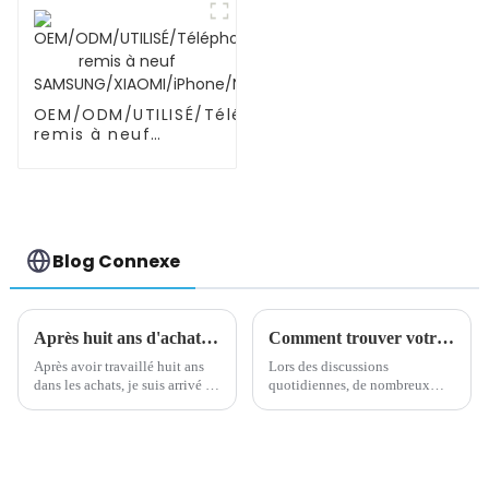
libres et portable
OEM/ODM/UTILISÉ/Téléphone
remis à neuf
SAMSUNG/XIAOMI/iPhone/NOKIA
Blog Connexe
Après huit ans d'achat, je suis arrivé à une conclusion très importante
Comment trouver votre meilleur acheteur ?
Après avoir travaillé huit ans
Lors des discussions
dans les achats, je suis arrivé à
quotidiennes, de nombreux
une conclusion très importante
acheteurs se plaignent souvent
: la relation entre les achats et
du fait que les agents ont une
les fournisseurs est la même
mauvaise attitude, les ignorent
que la relation entre le mariage
lorsqu'ils appellent et sont
! Quand pu...
rebutés lorsqu'ils demandent