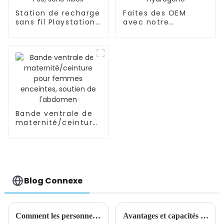
Station de recharge
Faites des OEM
sans fil Playstation
avec notre
DualSense, manette
bouteille/tasse
PS5, série Xbox
d'eau riche en
hydrogène
Bande ventrale de
maternité/ceinture
pour femmes
enceintes, soutien
de l'abdomen
Blog Connexe
Comment les personnes engagées dans des achats internationaux choisissent-elles leurs fournisseurs ?
Avantages et capacités des agents d'achat