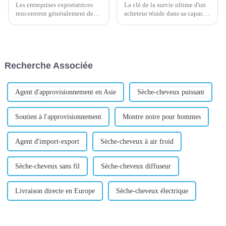
Les entreprises exportatrices
La clé de la survie ultime d'un
rencontrent généralement de
acheteur réside dans sa capacité
nombreux problèmes, qu'elles
à acheter des matériaux bon
fassent du commerce
marché et de haute qualité pour
électronique ou d'autres
ses clients. Par conséquent, une
promotions à l'étranger. J'ai
opération à faible coût est...
envoyé beaucoup d'e-mails,
Recherche Associée
mais je n'ai reçu aucune
réponse ; Je sentais que j'avais
b...
Agent d'approvisionnement en Asie
Sèche-cheveux puissant
Soutien à l'approvisionnement
Montre noire pour hommes
Agent d'import-export
Sèche-cheveux à air froid
Sèche-cheveux sans fil
Sèche-cheveux diffuseur
Livraison directe en Europe
Sèche-cheveux électrique