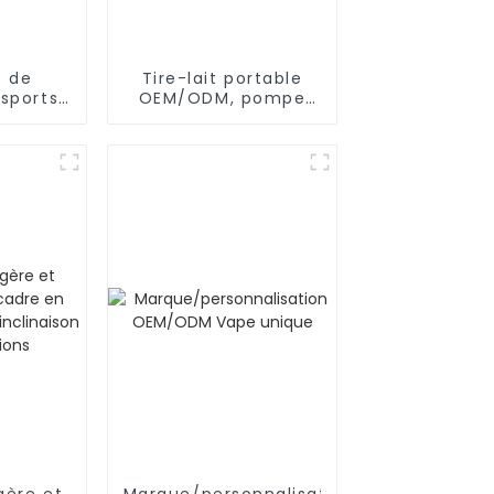
s de
Tire-lait portable
sports
OEM/ODM, pompe
ooth
d'allaitement en
 pour
silicone mains libres
éance
et portable
ement
gère et
Marque/personnalisation