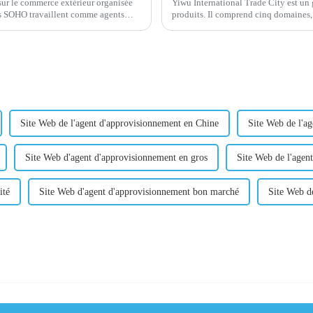
e sur le commerce extérieur organisée
Yiwu International Trade City est un 
des SOHO travaillent comme agents
produits. Il comprend cinq domaines, chacun se concentrant sur différentes catégories de
produits. Ici, vous pouvez trouver
Site Web de l'agent d'approvisionnement en Chine
Site Web de l'a
Site Web d'agent d'approvisionnement en gros
Site Web de l'age
ité
Site Web d'agent d'approvisionnement bon marché
Site Web de