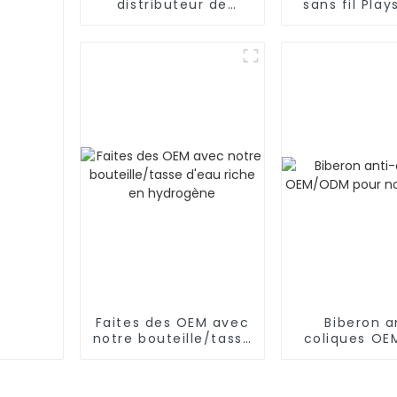
distributeur de
sans fil Play
formule
DualSense, 
OEM/ODM/bébé/mélange
PS5, série
automatique de
poudre
Faites des OEM avec
Biberon a
notre bouteille/tasse
coliques O
d'eau riche en
pour nouve
hydrogène