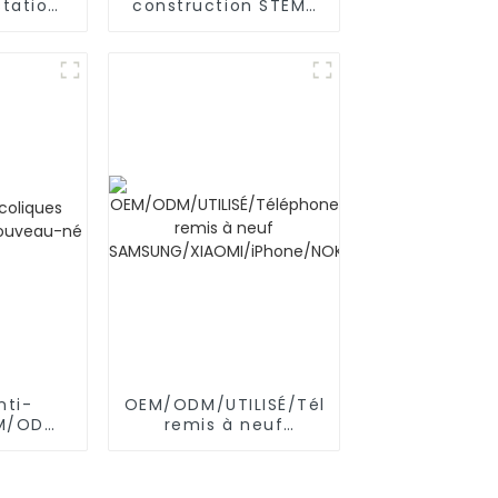
station
construction STEM/
manette
éducatifs, tuyaux,
 Xbox
connecteurs
d'ingénierie pour
l'intelligence
nti-
OEM/ODM/UTILISÉ/Téléphone
EM/ODM
remis à neuf
au-né
SAMSUNG/XIAOMI/iPhone/NOKIA