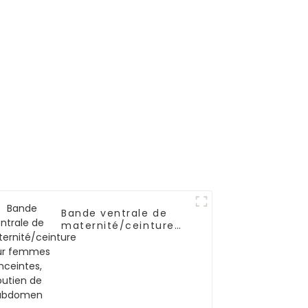
Bande ventrale de
maternité/ceinture
pour femmes
enceintes, soutien de
l'abdomen