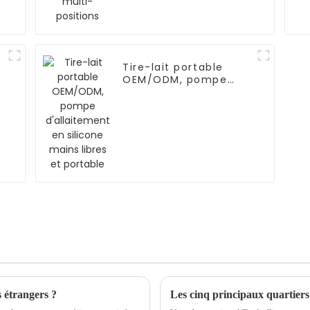
Tire-lait portable
e
OEM/ODM, pompe
M
d'allaitement en
silicone mains libres
et portable
 étrangers ?