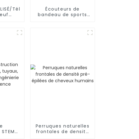
LISÉ/Téléphone
Écouteurs de
neuf
bandeau de sports
OMI/iPhone/NOKIA
de Bluetooth
d'OEM/ODM pour
dormir, séance
d'entraînement
de
Perruques naturelles
n STEM/
frontales de densité
uyaux,
pré-épilées de