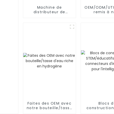
Machine de
OEM/ODM/UTI
distributeur de
remis à 
formule
SAMSUNG/XIA
OEM/ODM/bébé/mélange
automatique de
poudre
Faites des OEM avec
Blocs 
notre bouteille/tasse
constructio
d'eau riche en
éducatifs, t