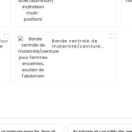
ion
Bande ventrale de
ue
maternité/ceinture
pour femmes
enceintes, soutien de
l'abdomen
La ville du commerce international de Yiwu se prépare pour les Jeux olympiques de Paris 2024
Avantages et capacités des ag