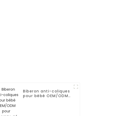
urs
cheveux humains
e pour
ence
Biberon anti-coliques
pour bébé OEM/ODM
pour nouveau-né