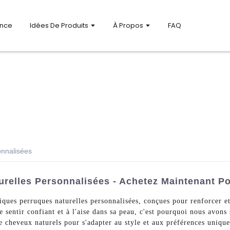
ance
Idées De Produits
À Propos
FAQ
onnalisées
urelles Personnalisées - Achetez Maintenant P
ques perruques naturelles personnalisées, conçues pour renforcer e
entir confiant et à l'aise dans sa peau, c'est pourquoi nous avons
de cheveux naturels pour s'adapter au style et aux préférences uniqu