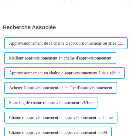
commerce extérieur organisée
par chaîne
par un groupe d'amis et j'ai
d’approvisionnement. Il s'agit
découvert que la moitié des
du réseau qui constitue chaque
SOHO travaillent comme
partie de votre produit, depuis
agents d'achat pour les clients.
l'approvisionnement en
Recherche Associée
Et ce client est basique...
matériaux jusqu'à la
fabrication, la vente et l'atteinte
des clients.
Approvisionnement de la chaîne d'approvisionnement certifiée CE
Meilleur approvisionnement en chaîne d'approvisionnement
Approvisionnement en chaîne d’approvisionnement à prix réduit
Acheter l'approvisionnement en chaîne d'approvisionnement
Sourcing de chaîne d’approvisionnement célèbre
Chaîne d’approvisionnement et approvisionnement en Chine
Chaîne d’approvisionnement et approvisionnement OEM