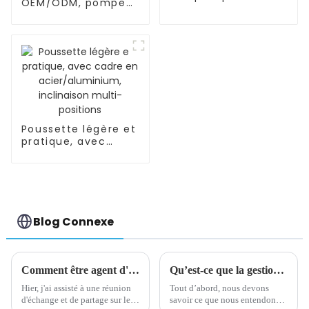
OEM/ODM, pompe
OEM/ODM pour
d'allaitement en
nouveau-né
silicone mains
libres et portable
Poussette légère et
pratique, avec
cadre en
acier/aluminium,
inclinaison multi-
positions
Blog Connexe
Comment être agent d'achat pour les clients étrangers ?
Qu’est-ce que la gestion de la chaîne d’approvisionnement ?
Hier, j'ai assisté à une réunion
Tout d’abord, nous devons
d'échange et de partage sur le
savoir ce que nous entendons