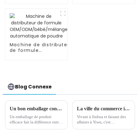
nouveau-né
Machine de distributeur
de formule
OEM/ODM/bébé/mélange
automatique de poudre
Blog Connexe
Un bon emballage contribue à l'image de marque
La ville du commerce international de Yiwu à l'américaine
Un emballage de produit
Vivant à Jinhua et faisant des
efficace fait la différence entre
affaires à Yiwu, c'est
se démarquer sur l’étagère du
maintenant la ville du
haut et ramasser la poussière
commerce international de
dans un coin du fond. C'est
Yiwu. Un grand nombre de