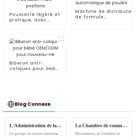
Machine de distributeur
Poussette légère et
de formule
pratique, avec
OEM/ODM/bébé/mélan
cadre en
automatique de poudre
acier/aluminium,
inclinaison multi-
positions
Biberon anti-
coliques pour bébé
OEM/ODM pour
nouveau-né
Blog Connexe
L'Administration de la sécurité maritime met en place un groupe de travail maritime à Yiwu, un port sec
La Chambre de commerce UE-Chine appelle l'UE à donner la priorité au recours aux mécanismes de dialogue et de consultation
Le groupe de travail maritime
Récemment, la Chambre de