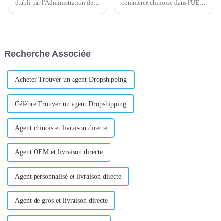
établi par l'Administration de la
commerce chinoise dans l'UE a
sécurité maritime du Zhejiang à
répondu au lancement par la
Yiwu a considérablement
Commission européenne de la
amélioré l'efficacité de la
première enquête sur les
logistique d'exportation locale
marchés publics internationaux
en fournissant un service « à
(IPI) sur les marchés publics
Recherche Associée
guichet unique » sur site...
chinois...
Acheter Trouver un agent Dropshipping
Célèbre Trouver un agent Dropshipping
Agent chinois et livraison directe
Agent OEM et livraison directe
Agent personnalisé et livraison directe
Agent de gros et livraison directe