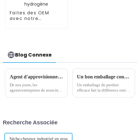
Faites des OEM
avec notre
bouteille/tasse
d'eau riche en
hydrogène
Blog Connexe
Agent d'approvisionnement 101 : qui sont-ils ? Comment ils travaillent? Comment facturent-ils ?
Un bon emballage contribue à l'image de marque
De nos jours, les
Un emballage de produit
agents/entreprises de sourcing
efficace fait la différence entre
jouent un rôle de plus en plus
se démarquer sur l’étagère du
important dans la gestion des
haut et ramasser la poussière
chaînes d’approvisionnement
dans un coin du fond. C'est
internationales.
aussi la différence entre faire
une première impression
Recherche Associée
mémorable sur un...
Sèche-cheveux industriel en gros