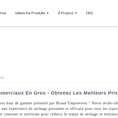
ance
Idées De Produits
À Propos
FAQ
ros
erciaux En Gros - Obtenez Les Meilleurs Prix
ros haut de gamme présenté par Brand Empowerer ! Notre sèche-che
t une expérience de séchage puissante et efficace pour tous les type
air constant et uniforme pour réduire le temps de séchage et minimi