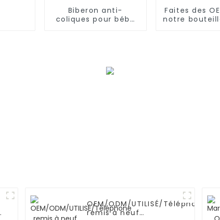
Biberon anti-
Faites des O
coliques pour bébé
notre bouteil
OEM/ODM pour
d'eau ric
nouveau-né
hydrogè
OEM/ODM/UTILISÉ/Téléphone
remis à neuf