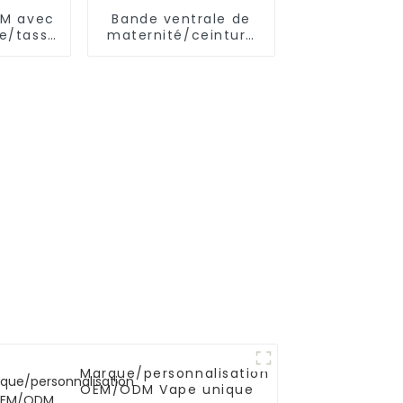
EM avec
Bande ventrale de
le/tasse
maternité/ceinture
he en
pour femmes
ne
enceintes, soutien
de l'abdomen
Marque/personnalisation
OEM/ODM Vape unique