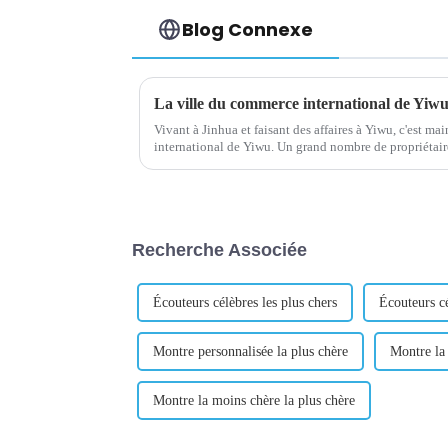
Blog Connexe
La ville du commerce international de Yiwu
Vivant à Jinhua et faisant des affaires à Yiwu, c'est m
international de Yiwu. Un grand nombre de propriétaires de stands sur le marché de gros des
petits produits de Yiwu viennent du monde entier et...
Recherche Associée
Écouteurs célèbres les plus chers
Écouteurs cé
Montre personnalisée la plus chère
Montre la 
Montre la moins chère la plus chère