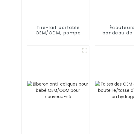
Tire-lait portable
Écouteur
OEM/ODM, pompe
bandeau de 
d'allaitement en
de Bluet
silicone mains libres
d'OEM/ODM
et portable
dormir, s
d'entraîn