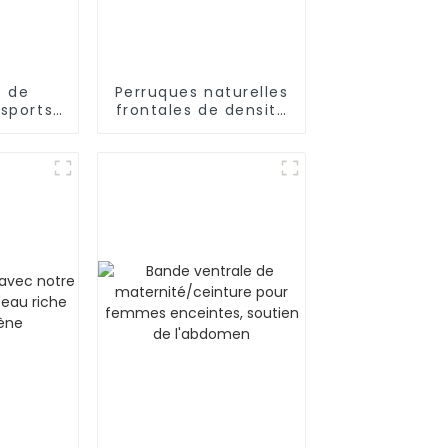
s de
Perruques naturelles
sports
frontales de densité
ooth
pré-épilées de
 pour
cheveux humains
éance
ement