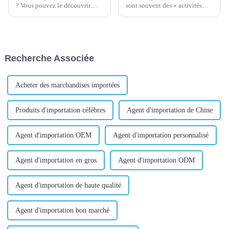
? Vous pouvez le découvrir
sont souvent des « activités
rapidement en consultant les
secondaires » pour les
données de ventes du marché
propriétaires d’entreprise. Par
de Yiwu. Après que de
conséquent, la première
nombreux utilisateurs
question est toujours : « de
nationaux et étrangers soient
combien d’argent ai-je besoin
Recherche Associée
venus à Yiwu International
pour commencer à vendre en
Trade City, la seule chose qu'ils
ligne ?
déplorent est que...
Acheter des marchandises importées
Produits d'importation célèbres
Agent d'importation de Chine
Agent d'importation OEM
Agent d'importation personnalisé
Agent d'importation en gros
Agent d'importation ODM
Agent d'importation de haute qualité
Agent d'importation bon marché