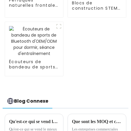
Blocs de
naturelles frontales
construction STEM/
de densité pré-
éducatifs, tuyaux,
épilées de cheveux
connecteurs
humains
d'ingénierie pour
l'intelligence
Écouteurs de
bandeau de sports
de Bluetooth
d'OEM/ODM pour
dormir, séance
d'entraînement
Blog Connexe
Qu'est-ce qui se vend le mieux ? Regardez les données de ventes du marché de Yiwu
Que sont les MOQ et comment sont-ils calculés ?
Qu'est-ce qui se vend le mieux
Les entreprises commerciales