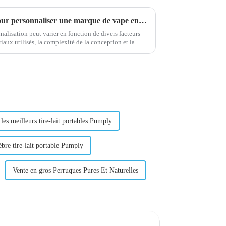
De quel budget ai-je besoin pour personnaliser une marque de vape en provenance de Chine
nalisation peut varier en fonction de divers facteurs
riaux utilisés, la complexité de la conception et la
ependant, quelques estimations générales...
 les meilleurs tire-lait portables Pumply
bre tire-lait portable Pumply
Vente en gros Perruques Pures Et Naturelles