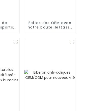
s de
Faites des OEM avec
sports
notre bouteille/tasse
ooth
d'eau riche en
 pour
hydrogène
éance
ement