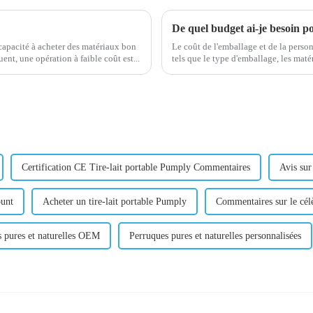
 capacité à acheter des matériaux bon
Le coût de l'emballage et de la person
alité pour ses clients. Par conséquent, une opération à faible coût est...
tels que le type d'emballage, les maté
quantité commandée. C
Certification CE Tire-lait portable Pumply Commentaires
Avis sur
ount
Acheter un tire-lait portable Pumply
Commentaires sur le célè
 pures et naturelles OEM
Perruques pures et naturelles personnalisées