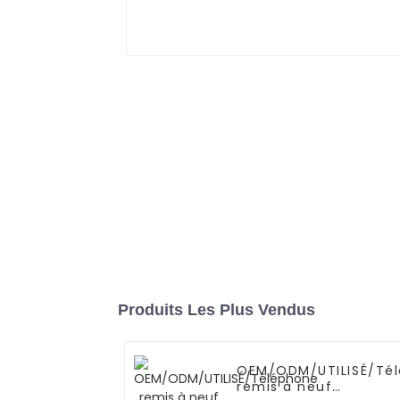
Produits Les Plus Vendus
OEM/ODM/UTILISÉ/Té
remis à neuf