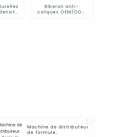
turelles
Biberon anti-
densité
coliques OEM/ODM
es de
pour nouveau-né
mains
Machine de distributeur
de formule