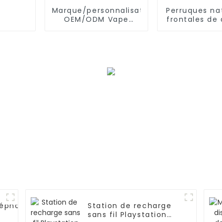
Marque/personnalisation
Perruques na
OEM/ODM Vape
frontales de 
unique
pré-épilé
cheveux hu
léphone
Station de recharge
sans fil Playstation