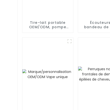
Tire-lait portable
Écouteur
OEM/ODM, pompe
bandeau de 
d'allaitement en
de Bluet
silicone mains libres
d'OEM/ODM
et portable
dormir, s
d'entraîn