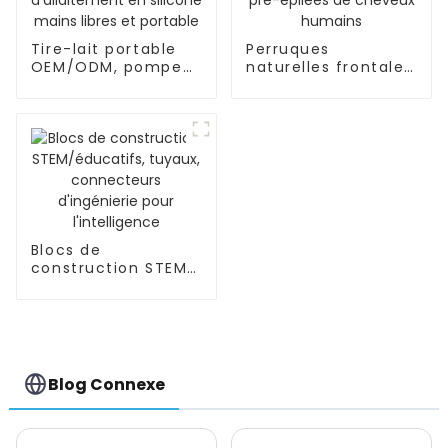
Tire-lait portable
Perruques
OEM/ODM, pompe
naturelles frontales
d'allaitement en
de densité pré-
silicone mains
épilées de cheveux
libres et portable
humains
Blocs de
construction STEM/
éducatifs, tuyaux,
connecteurs
d'ingénierie pour
l'intelligence
Blog Connexe