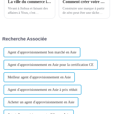
La ville du commerce international de Yiwu à l'américaine
Comment créer votre marque à partir de zéro
Vivant à Jinhua et faisant des
Construire une marque à partir
affaires à Yiwu, c'est
de zéro peut être une tâche
maintenant la ville du
ardue, mais ce n'est pas
commerce international de
impossible. Avec la bonne
Yiwu. Un grand nombre de
stratégie et la bonne exécution,
propriétaires de stands sur le
vous pouvez établir une
marché de gros des petits
identité de marque forte qui
Recherche Associée
produits de Yiwu viennent du
résonne auprès de votre public
monde entier et...
cible...
Agent d'approvisionnement bon marché en Asie
Agent d'approvisionnement en Asie pour la certification CE
Meilleur agent d'approvisionnement en Asie
Agent d'approvisionnement en Asie à prix réduit
Acheter un agent d'approvisionnement en Asie