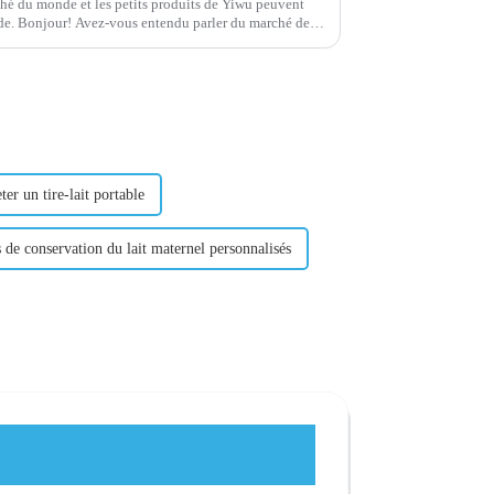
é du monde et les petits produits de Yiwu peuvent
ché des
petits produits de Yiwu ? C'est vraiment gros ! Dans ce ...
ter un tire-lait portable
 de conservation du lait maternel personnalisés