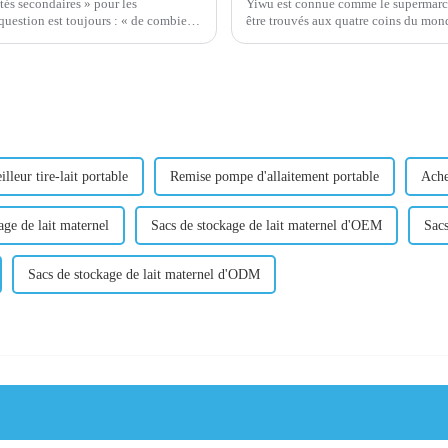
tés secondaires » pour les
Yiwu est connue comme le supermarch
être trouvés aux quatre coins du monde. Bonjour! Avez-vous entendu parler du mar
e ?
lleur tire-lait portable
Remise pompe d'allaitement portable
Ache
age de lait maternel
Sacs de stockage de lait maternel d'OEM
Sacs
Sacs de stockage de lait maternel d'ODM