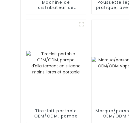
Machine de
Poussette lé
distributeur de
pratique, av
formule
en acier/alu
OEM/ODM/bébé/mélange
inclinaison 
automatique de
positio
poudre
Tire-lait portable
Marque/perso
OEM/ODM, pompe
OEM/ODM 
d'allaitement en
uniqu
silicone mains libres