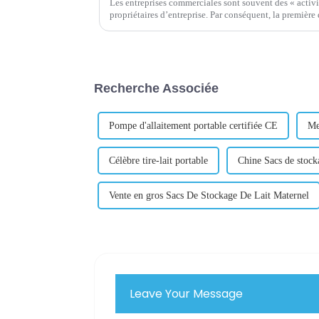
Les entreprises commerciales sont souvent des « activi
propriétaires d’entreprise. Par conséquent, la première question est toujours : « de combien
d’argent ai-je besoin pour commencer à vendre en lign
Recherche Associée
Pompe d'allaitement portable certifiée CE
Mei
Célèbre tire-lait portable
Chine Sacs de stock
Vente en gros Sacs De Stockage De Lait Maternel
Leave Your Message