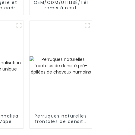
gère et
OEM/ODM/UTILISÉ/Téléphone
ec cadre
remis à neuf
minium,
SAMSUNG/XIAOMI/iPhone/NOKIA
multi-
ns
nnalisation
Perruques naturelles
Vape
frontales de densité
e
pré-épilées de
cheveux humains