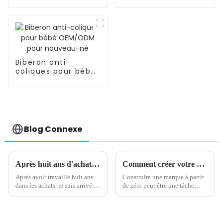
bouteille/tasse
de densité pré-
d'eau riche en
épilées de cheveux
hydrogène
humains
Biberon anti-
coliques pour bébé
OEM/ODM pour
nouveau-né
Blog Connexe
Après huit ans d'achat, je suis arrivé à une conclusion très importante
Comment créer votre marque à partir de zéro
Après avoir travaillé huit ans
Construire une marque à partir
dans les achats, je suis arrivé à
de zéro peut être une tâche
une conclusion très importante
ardue, mais ce n'est pas
: la relation entre les achats et
impossible. Avec la bonne
les fournisseurs est la même
stratégie et la bonne exécution,
que la relation entre le mariage
vous pouvez établir une