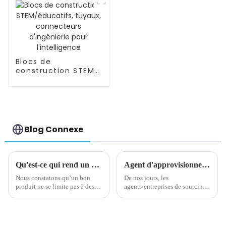
d'entraînement
Blocs de
construction STEM/
éducatifs, tuyaux,
connecteurs
d'ingénierie pour
l'intelligence
Blog Connexe
Qu'est-ce qui rend un produit génial
Agent d'approvisionnement 101 : qui sont-ils ? Comment ils travaillent? Comment facturent-ils ?
Nous constatons qu’un bon
De nos jours, les
produit ne se limite pas à des
agents/entreprises de sourcing
fonctionnalités et à des
jouent un rôle de plus en plus
fonctions, mais plutôt à la
important dans la gestion des
simple résolution d’un
chaînes d’approvisionnement
problème. Un bon produit
internationales.