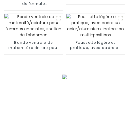
manette PS5, série Xbox
de formule
OEM/ODM/bébé/mélange
automatique de poudre
Bande ventrale de
Poussette légère et
maternité/ceinture pour
pratique, avec cadre en
femmes enceintes,
acier/aluminium,
soutien de l'abdomen
inclinaison multi-
positions