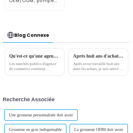
OEM/ODM, pompe
d'allaitement en
silicone mains
libres et portable
Blog Connexe
Qu'est-ce qu'une agence d'achat de commerce extérieur
Après huit ans d'achat, je suis arrivé à une conclusion très importante
Les marchés publics d'agence
Après avoir travaillé huit ans
de commerce extérieur
dans les achats, je suis arrivé à
signifient que des entreprises
une conclusion très importante
ou des particuliers dans un
: la relation entre les achats et
pays ou une région confient à
les fournisseurs est la même
un agent ou à une société
que la relation entre le mariage
spécialisée dans le commerce
! Quand pu...
Recherche Associée
international l'achat des
marchandises et des m...
Une grossesse personnalisée doit avoir
Grossesse en gros indispensable
La grossesse ODM doit avoir