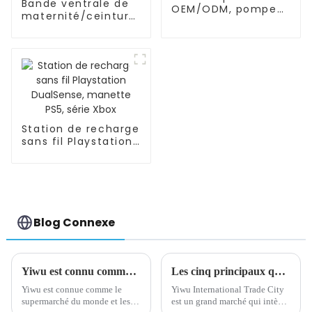
Bande ventrale de
OEM/ODM, pompe
maternité/ceinture
d'allaitement en
pour femmes
silicone mains
enceintes, soutien
libres et portable
de l'abdomen
Station de recharge
sans fil Playstation
DualSense, manette
PS5, série Xbox
Blog Connexe
Yiwu est connu comme le supermarché du monde
Les cinq principaux quartiers de la ville du commerce international de Yiwu
Yiwu est connue comme le
Yiwu International Trade City
supermarché du monde et les
est un grand marché qui intègre