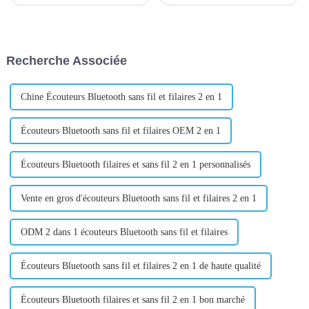
petits produits de Yiwu
la présentation et la vente de
peuvent être trouvés aux quatre
produits. Il comprend cinq
coins du monde. Bonjour!
domaines, chacun se
Avez-vous entendu parler du
concentrant sur différentes
marché des petits produits de
catégories de produits. Ici, vous
Recherche Associée
Yiwu ? C'est vraiment gros !
pouvez trouver une variété de
Dans ce ...
pratiques...
Chine Écouteurs Bluetooth sans fil et filaires 2 en 1
Écouteurs Bluetooth sans fil et filaires OEM 2 en 1
Écouteurs Bluetooth filaires et sans fil 2 en 1 personnalisés
Vente en gros d'écouteurs Bluetooth sans fil et filaires 2 en 1
ODM 2 dans 1 écouteurs Bluetooth sans fil et filaires
Écouteurs Bluetooth sans fil et filaires 2 en 1 de haute qualité
Écouteurs Bluetooth filaires et sans fil 2 en 1 bon marché