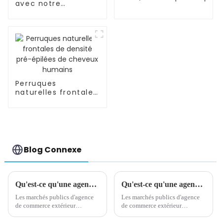
avec notre
bouteille/tasse
d'eau riche en
hydrogène
Perruques
naturelles frontales
de densité pré-
épilées de cheveux
humains
Blog Connexe
Qu'est-ce qu'une agence d'achat pour le commerce extérieur ?
Qu'est-ce qu'une agence d'achat de commerce extérieur
Les marchés publics d'agence
Les marchés publics d'agence
de commerce extérieur
de commerce extérieur
signifient que des entreprises
signifient que des entreprises