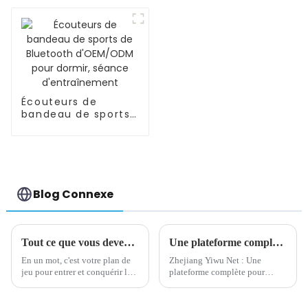
PS5, série Xbox
Écouteurs de
bandeau de sports
de Bluetooth
d'OEM/ODM pour
dormir, séance
d'entraînement
Blog Connexe
Tout ce que vous devez savoir sur l'image de marque
Une plateforme complète pour promouvoir le développement du commerce électronique sur le marché des petites matières premières
En un mot, c'est votre plan de
Zhejiang Yiwu Net : Une
jeu pour entrer et conquérir le
plateforme complète pour
créneau de votre entreprise. Il
promouvoir le développement
décrit toutes les bonnes choses,
du commerce électronique sur
comme votre identité de
le marché des petites matières