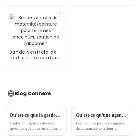
de densité pré-
OEM/ODM/bébé/mélan
épilées de cheveux
automatique de poudre
humains
Bande ventrale de
maternité/ceinture
pour femmes
enceintes, soutien
de l'abdomen
Blog Connexe
Qu’est-ce que la gestion de la chaîne d’approvisionnement ?
Qu'est-ce qu'une agence d'achat de commerce extérieur
Tout d’abord, nous devons
Les marchés publics d'agence
savoir ce que nous entendons
de commerce extérieur
par chaîne
signifient que des entreprises