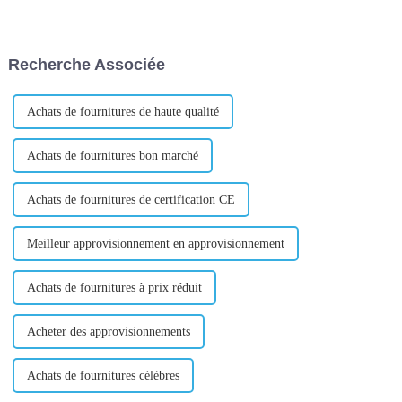
d’approvisionnement. Il s'agit
ou des particuliers dans un
du réseau qui constitue chaque
pays ou une région confient à
partie de votre produit, depuis
un agent ou à une société
l'approvisionnement en
spécialisée dans le commerce
Recherche Associée
matériaux jusqu'à la
international l'achat des
fabrication, la vente et l'atteinte
marchandises et des m...
des clients.
Achats de fournitures de haute qualité
Achats de fournitures bon marché
Achats de fournitures de certification CE
Meilleur approvisionnement en approvisionnement
Achats de fournitures à prix réduit
Acheter des approvisionnements
Achats de fournitures célèbres