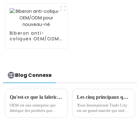
automatique de poudre
d'eau riche en
hydrogène
Biberon anti-
coliques OEM/ODM
pour nouveau-né
Blog Connexe
Qu'est-ce que la fabrication OEM, ODM et comment fonctionnent-ils ?
Les cinq principaux quartiers de la ville du commerce international de Yiwu
OEM est une entreprise qui
Yiwu International Trade City
fabrique des produits que
est un grand marché qui intègre
d’autres entreprises peuvent
la présentation et la vente de
ensuite vendre. En choisissant
produits. Il comprend cinq
cette option, vous importez
domaines, chacun se
puis vendez les produits
concentrant sur différentes
d’autres sociétés mais sous
catégories de produits. Ici, vous